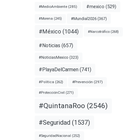
rías
#mexico
(529)
#MedioAmbiente
(285)
te de
#Mundial2026
(367)
#Morena
(245)
e
#México
(1044)
#Narcotráfico
(268)
.
#Noticias
(657)
nota
#NoticiasMexico
(323)
#PlayaDelCarmen
(741)
#EEUU
#Prevención
(297)
#Política
(262)
CUARO
#ProtecciónCivil
(271)
#QuintanaRoo
(2546)
#Seguridad
(1537)
#SeguridadNacional
(252)