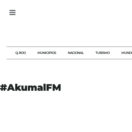
Q. ROO
MUNICIPIOS
NACIONAL
TURISMO
MUND
#AkumalFM
#AGENDAQR
#AKUMALFM
#ANTICORRUPCION
#CONGRESOQROO
#DERECHOAMPARO
#JUSTICIAFEDERAL
#NOTICIASQUINTANAROO
#POLITICALOCAL
#QUINTANAROO
#TRANSPARENCIA