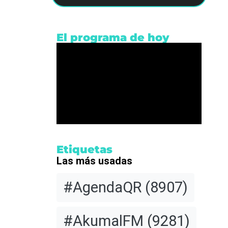
El programa de hoy
os
Etiquetas
Las más usadas
a las
#AgendaQR
(8907)
mala
#AkumalFM
(9281)
nota