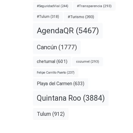
#Transparencia
(293)
#SeguridadVial
(244)
#Turismo
(393)
#Tulum
(318)
AgendaQR
(5467)
os
Cancún
(1777)
n
chetumal
(601)
cozumel
(293)
E.UU.
Felipe Carrillo Puerto
(237)
y
Playa del Carmen
(633)
Quintana Roo
(3884)
nota
Tulum
(912)
#CASO
GR