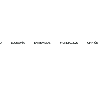
O
ECONOMÍA
ENTREVISTAS
MUNDIAL 2026
OPINIÓN
#AGENDAQR
#AKUMALFM
#CDHEQROO
#DERECHOSHUMAN
#FGEQUINTANAROO
#JUSTICIAQROO
#NOTICIASPLAYA
#PLAYADELCARMEN
#QUINTANAROO
#SEGURIDADPLAYA