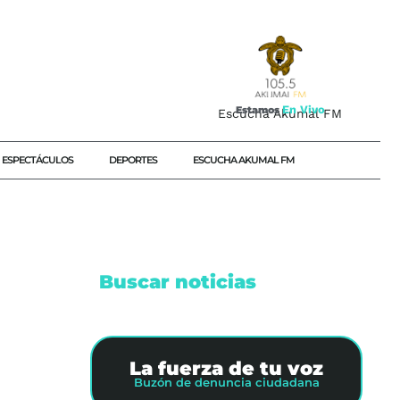
E
n
V
i
v
o
Estamos
Escucha Akumal FM
ESPECTÁCULOS
DEPORTES
ESCUCHA AKUMAL FM
Buscar noticias
OS
La fuerza de tu voz
Buzón de denuncia ciudadana