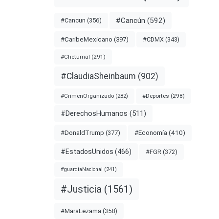
#Cancún
(592)
#Cancun
(356)
#CDMX
(343)
#CaribeMexicano
(397)
MBIENTE
#Chetumal
(291)
ANAROO
#ClaudiaSheinbaum
(902)
#Deportes
(298)
#CrimenOrganizado
(282)
#DerechosHumanos
(511)
#Economía
(410)
#DonaldTrump
(377)
#EstadosUnidos
(466)
#FGR
(372)
#guardiaNacional
(241)
#Justicia
(1561)
#MaraLezama
(358)