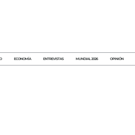
O
ECONOMÍA
ENTREVISTAS
MUNDIAL 2026
OPINIÓN
#AGENDAQR
#AKUMALFM
#CANCUN
#CARIBEMEXICANO
#INVERSIONES
#MARALEZAMA
#ORLANDO
#QUINTANAROO
#TECNOLOGIA
#TURISMO