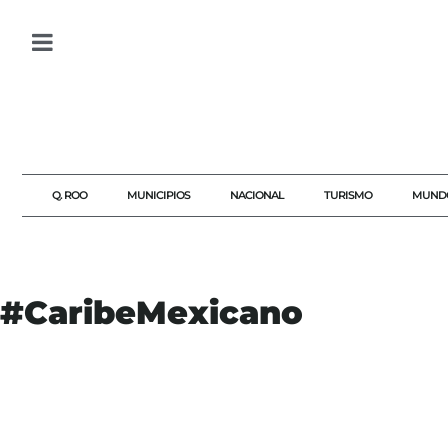
Q. ROO
MUNICIPIOS
NACIONAL
TURISMO
MUND
#CaribeMexicano
#ABUELOTON
#ACOTUR
#AGENDAQR
#AKUMALFM
#CANCUN
#CARIBEMEXICANO
#NETWORKINGTURISTICO
#RESPONSABILIDADSOCIAL
#TORNEODEGOLF
#TURISMOQUINTANAROO