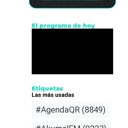
El programa de hoy
s
Etiquetas
rios
Las más usadas
#AgendaQR
(8849)
ancún
 la