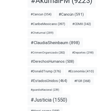
#AkumalFM
(9223)
nota
#Cancún
(591)
#Cancun
(354)
#CDMX
(342)
#CaribeMexicano
(397)
MERCADO
#Chetumal
(289)
RGAZO
#ClaudiaSheinbaum
(898)
#Deportes
(298)
#CrimenOrganizado
(282)
#DerechosHumanos
(508)
#Economía
(410)
#DonaldTrump
(376)
#EstadosUnidos
(464)
#FGR
(368)
#guardiaNacional
(239)
#Justicia
(1550)
ay
#MaraLezama
(358)