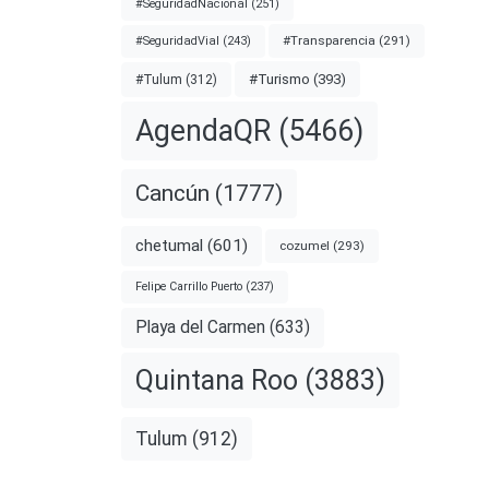
#SeguridadNacional
(251)
#Transparencia
(291)
#SeguridadVial
(243)
#Turismo
(393)
#Tulum
(312)
AgendaQR
(5466)
entarios
Cancún
(1777)
chetumal
(601)
cozumel
(293)
en
Felipe Carrillo Puerto
(237)
Playa del Carmen
(633)
para
d.
Quintana Roo
(3883)
nota
Tulum
(912)