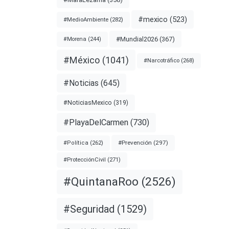
#mexico
(523)
#MedioAmbiente
(282)
a
#Mundial2026
(367)
#Morena
(244)
#México
(1041)
#Narcotráfico
(268)
rgazo
para el
#Noticias
(645)
#NoticiasMexico
(319)
nota
#PlayaDelCarmen
(730)
#Prevención
(297)
#Política
(262)
#ProtecciónCivil
(271)
#QuintanaRoo
(2526)
#Seguridad
(1529)