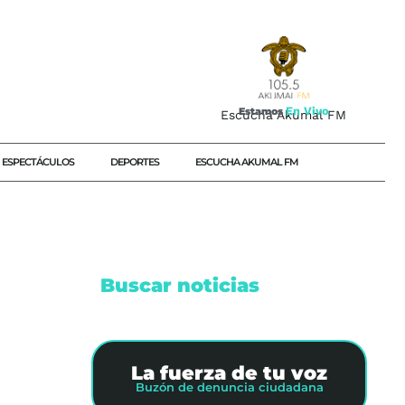
E
n
V
i
v
o
Estamos
Escucha Akumal FM
ESPECTÁCULOS
DEPORTES
ESCUCHA AKUMAL FM
Buscar noticias
#FIFA
La fuerza de tu voz
Buzón de denuncia ciudadana