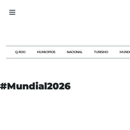
Q. ROO
MUNICIPIOS
NACIONAL
TURISMO
MUND
#Mundial2026
#AGENDAQR
#AGRESIONES
#AKUMALFM
#ARGENTINA
#BOLETINOFICIAL
#BRASIL
#EXPULSION
#EXTRANJEROS
#INTERNACIONAL
#JAVIERMILEI
#LEYDEMIGRACIONES
#MEXICO