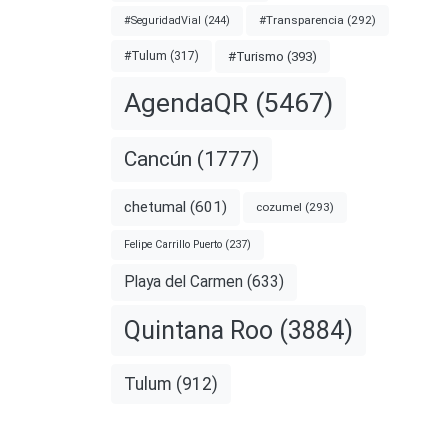
#Transparencia
(292)
#SeguridadVial
(244)
#Turismo
(393)
#Tulum
(317)
AgendaQR
(5467)
Cancún
(1777)
nto
chetumal
(601)
cozumel
(293)
reditó
Felipe Carrillo Puerto
(237)
entina
Playa del Carmen
(633)
Quintana Roo
(3884)
nota
Tulum
(912)
BAUM