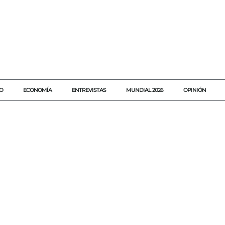
O
ECONOMÍA
ENTREVISTAS
MUNDIAL 2026
OPINIÓN
#AGENDAQR
#AKUMALFM
#DEPORTEMUNDIAL
#DEPORTES
#FIFAFORWARD
#FUTBOLINTERNACIONAL
#MUNDIAL2026
#NOTICIASFUTBOL
#UEFA