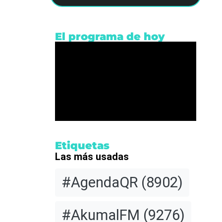
El programa de hoy
arios
Etiquetas
l
Las más usadas
#AgendaQR
(8902)
 del
ones
#AkumalFM
(9276)