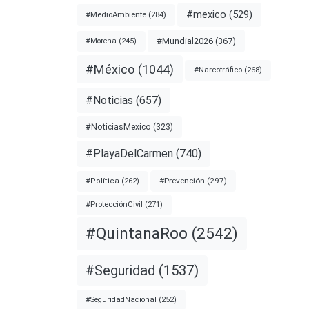
s el
#mexico
(529)
#MedioAmbiente
(284)
#Mundial2026
(367)
#Morena
(245)
ento
y la
#México
(1044)
#Narcotráfico
(268)
#Noticias
(657)
nota
#NoticiasMexico
(323)
#PlayaDelCarmen
(740)
DEL
#Prevención
(297)
#Política
(262)
MEJOR
#ProtecciónCivil
(271)
#QuintanaRoo
(2542)
#Seguridad
(1537)
#SeguridadNacional
(252)