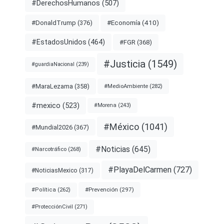
#DerechosHumanos
(507)
#Economía
(410)
#DonaldTrump
(376)
#EstadosUnidos
(464)
#FGR
(368)
#Justicia
(1549)
#guardiaNacional
(239)
#MaraLezama
(358)
#MedioAmbiente
(282)
#mexico
(523)
#Morena
(243)
#México
(1041)
#Mundial2026
(367)
#Noticias
(645)
#Narcotráfico
(268)
#PlayaDelCarmen
(727)
#NoticiasMexico
(317)
#Prevención
(297)
#Política
(262)
#ProtecciónCivil
(271)