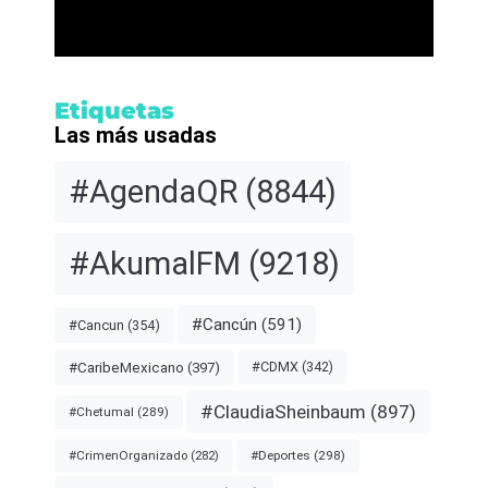
Etiquetas
Las más usadas
#AgendaQR
(8844)
#AkumalFM
(9218)
#Cancún
(591)
#Cancun
(354)
#CDMX
(342)
#CaribeMexicano
(397)
#ClaudiaSheinbaum
(897)
#Chetumal
(289)
#Deportes
(298)
#CrimenOrganizado
(282)