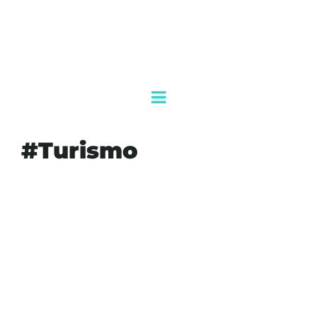
#Turismo
#AEROPUERTO
#AGENDAQR
#AICM
#AKUMALFM
#CDMX
#DOS
#FASE
#INFRAESTRUCTURA
#INICIA
#MEXICO
#MOVILIDAD
#OBRAS
#TRANSPORTEAEREO
#TURISMO
#VIAJES