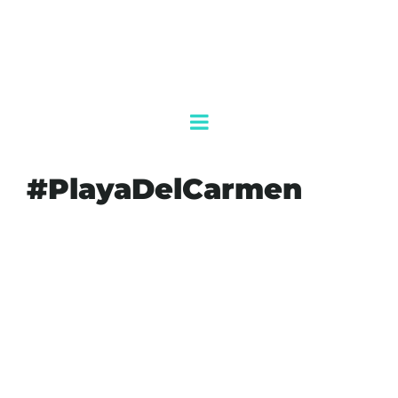
#PlayaDelCarmen
#AGENDAQR
#AKUMALFM
#BANXICO
#ECONOMIAMEXICANA
#FINANZAS
#INFLACION
#MEXICO
#NOTICIASECONOMICAS
#PIB2026
#PLAYADELCARMEN