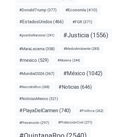
#Economía
(410)
#DonaldTrump
(377)
#EstadosUnidos
(466)
#FGR
(371)
#Justicia
(1556)
#guardiaNacional
(241)
#MaraLezama
(358)
#MedioAmbiente
(283)
#mexico
(529)
#Morena
(244)
#México
(1042)
#Mundial2026
(367)
#Noticias
(646)
#Narcotráfico
(268)
#NoticiasMexico
(321)
#PlayaDelCarmen
(740)
#Política
(262)
#Prevención
(297)
#ProtecciónCivil
(271)
#QuintanaRoo
(2540)