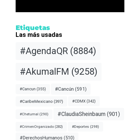
Etiquetas
Las más usadas
#AgendaQR
(8884)
#AkumalFM
(9258)
#Cancún
(591)
#Cancun
(355)
#CDMX
(342)
#CaribeMexicano
(397)
#ClaudiaSheinbaum
(901)
#Chetumal
(290)
#Deportes
(298)
#CrimenOrganizado
(282)
#DerechosHumanos
(510)