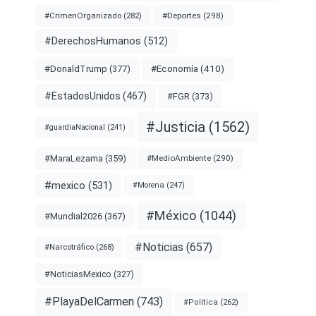
#Deportes
(298)
#CrimenOrganizado
(282)
#DerechosHumanos
(512)
#Economía
(410)
#DonaldTrump
(377)
#EstadosUnidos
(467)
#FGR
(373)
#Justicia
(1562)
#guardiaNacional
(241)
#MaraLezama
(359)
#MedioAmbiente
(290)
#mexico
(531)
#Morena
(247)
#México
(1044)
#Mundial2026
(367)
#Noticias
(657)
#Narcotráfico
(268)
#NoticiasMexico
(327)
#PlayaDelCarmen
(743)
#Política
(262)