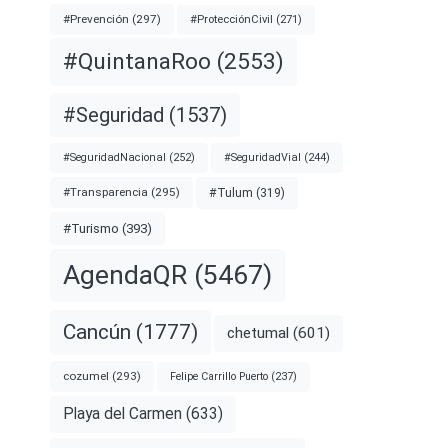
#Prevención
(297)
#ProtecciónCivil
(271)
#QuintanaRoo
(2553)
#Seguridad
(1537)
#SeguridadNacional
(252)
#SeguridadVial
(244)
#Transparencia
(295)
#Tulum
(319)
#Turismo
(393)
AgendaQR
(5467)
Cancún
(1777)
chetumal
(601)
cozumel
(293)
Felipe Carrillo Puerto
(237)
Playa del Carmen
(633)