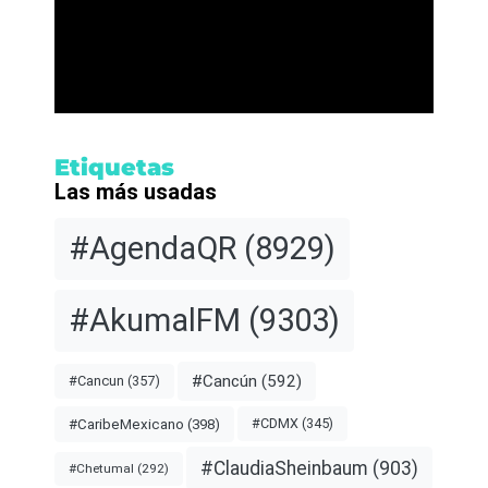
Etiquetas
Las más usadas
#AgendaQR
(8929)
#AkumalFM
(9303)
#Cancún
(592)
#Cancun
(357)
#CDMX
(345)
#CaribeMexicano
(398)
#ClaudiaSheinbaum
(903)
#Chetumal
(292)