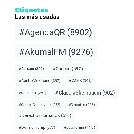
Etiquetas
Las más usadas
#AgendaQR
(8902)
#AkumalFM
(9276)
#Cancún
(592)
#Cancun
(355)
#CDMX
(343)
#CaribeMexicano
(397)
#ClaudiaSheinbaum
(902)
#Chetumal
(291)
#Deportes
(298)
#CrimenOrganizado
(282)
#DerechosHumanos
(510)
#Economía
(410)
#DonaldTrump
(377)