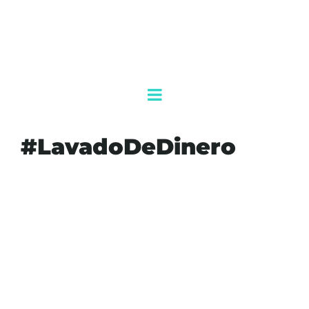
#LavadoDeDinero
#AGENDAQR
#AKUMALFM
#ALTIPLANO
#CAPTURA
#FGR
#INVESTIGACIÓN
#JUSTICIA
#LAVADODEDINERO
#MÉXICO
#MISSUNIVERSO
#RAÚL
#ROCHACANTÚ
#SOLICITA
#TRIBUNALES
#UIF