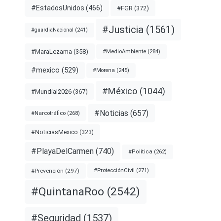
#EstadosUnidos
(466)
#FGR
(372)
#Justicia
(1561)
#guardiaNacional
(241)
#MaraLezama
(358)
#MedioAmbiente
(284)
#mexico
(529)
#Morena
(245)
#México
(1044)
#Mundial2026
(367)
#Noticias
(657)
#Narcotráfico
(268)
#NoticiasMexico
(323)
#PlayaDelCarmen
(740)
#Política
(262)
#Prevención
(297)
#ProtecciónCivil
(271)
#QuintanaRoo
(2542)
#Seguridad
(1537)