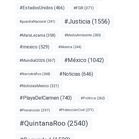
#EstadosUnidos
(466)
#FGR
(371)
#Justicia
(1556)
#guardiaNacional
(241)
#MaraLezama
(358)
#MedioAmbiente
(283)
#mexico
(529)
#Morena
(244)
#México
(1042)
#Mundial2026
(367)
#Noticias
(646)
#Narcotráfico
(268)
#NoticiasMexico
(321)
#PlayaDelCarmen
(740)
#Política
(262)
#Prevención
(297)
#ProtecciónCivil
(271)
#QuintanaRoo
(2540)