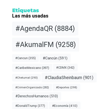
Etiquetas
Las más usadas
#AgendaQR
(8884)
#AkumalFM
(9258)
#Cancún
(591)
#Cancun
(355)
#CDMX
(342)
#CaribeMexicano
(397)
#ClaudiaSheinbaum
(901)
#Chetumal
(290)
#Deportes
(298)
#CrimenOrganizado
(282)
#DerechosHumanos
(510)
#Economía
(410)
#DonaldTrump
(377)