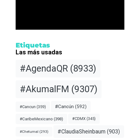
Etiquetas
Las más usadas
#AgendaQR
(8933)
#AkumalFM
(9307)
#Cancún
(592)
#Cancun
(359)
#CDMX
(345)
#CaribeMexicano
(398)
#ClaudiaSheinbaum
(903)
#Chetumal
(293)