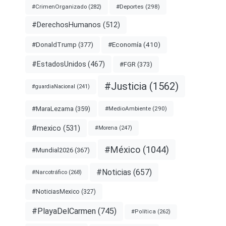
#Deportes
(298)
#CrimenOrganizado
(282)
#DerechosHumanos
(512)
#Economía
(410)
#DonaldTrump
(377)
#EstadosUnidos
(467)
#FGR
(373)
#Justicia
(1562)
#guardiaNacional
(241)
#MaraLezama
(359)
#MedioAmbiente
(290)
#mexico
(531)
#Morena
(247)
#México
(1044)
#Mundial2026
(367)
#Noticias
(657)
#Narcotráfico
(268)
#NoticiasMexico
(327)
#PlayaDelCarmen
(745)
#Política
(262)