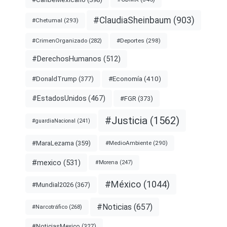
#ClaudiaSheinbaum
(903)
#Chetumal
(293)
#Deportes
(298)
#CrimenOrganizado
(282)
#DerechosHumanos
(512)
#Economía
(410)
#DonaldTrump
(377)
#EstadosUnidos
(467)
#FGR
(373)
#Justicia
(1562)
#guardiaNacional
(241)
#MaraLezama
(359)
#MedioAmbiente
(290)
#mexico
(531)
#Morena
(247)
#México
(1044)
#Mundial2026
(367)
#Noticias
(657)
#Narcotráfico
(268)
#NoticiasMexico
(327)