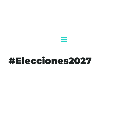
#Elecciones2027
#17
#AGENDAQR
#AKUMALFM
#CREDENCIAL
#DE
#DEMOCRACIA
#DERECHOSCIUDADANOS
#ELECCIONES2027
#INE
#JOVENES
#NOTICIASMEXICO
#PADRONELECTORAL
#PARTICIPACIONCIUDADANA
#TRAMITARAN
#VOTOJOVEN