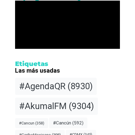
Etiquetas
Las más usadas
#AgendaQR
(8930)
#AkumalFM
(9304)
#Cancún
(592)
#Cancun
(358)
#CDMX
(345)
#CaribeMexicano
(398)