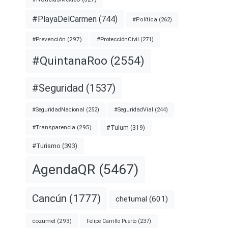
#PlayaDelCarmen
(744)
#Política
(262)
#Prevención
(297)
#ProtecciónCivil
(271)
#QuintanaRoo
(2554)
#Seguridad
(1537)
#SeguridadNacional
(252)
#SeguridadVial
(244)
#Transparencia
(295)
#Tulum
(319)
#Turismo
(393)
AgendaQR
(5467)
Cancún
(1777)
chetumal
(601)
cozumel
(293)
Felipe Carrillo Puerto
(237)