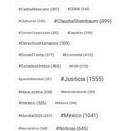
#CDMX
(342)
#CaribeMexicano
(397)
#ClaudiaSheinbaum
(899)
#Chetumal
(290)
#Deportes
(298)
#CrimenOrganizado
(282)
#DerechosHumanos
(509)
#Economía
(410)
#DonaldTrump
(377)
#EstadosUnidos
(466)
#FGR
(370)
#Justicia
(1555)
#guardiaNacional
(241)
#MaraLezama
(358)
#MedioAmbiente
(283)
#mexico
(526)
#Morena
(244)
#México
(1041)
#Mundial2026
(367)
#Noticias
(645)
#Narcotráfico
(268)