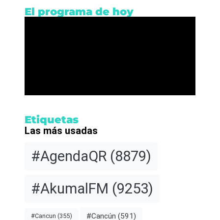
El programa de hoy
Etiquetas
Las más usadas
#AgendaQR
(8879)
#AkumalFM
(9253)
#Cancún
(591)
#Cancun
(355)