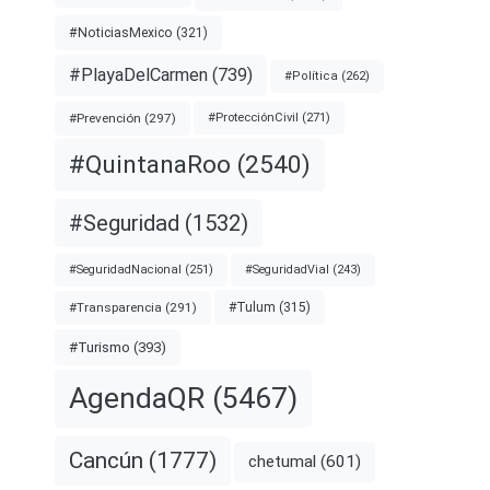
#NoticiasMexico
(321)
#PlayaDelCarmen
(739)
#Política
(262)
#Prevención
(297)
#ProtecciónCivil
(271)
#QuintanaRoo
(2540)
#Seguridad
(1532)
#SeguridadNacional
(251)
#SeguridadVial
(243)
#Transparencia
(291)
#Tulum
(315)
#Turismo
(393)
AgendaQR
(5467)
Cancún
(1777)
chetumal
(601)