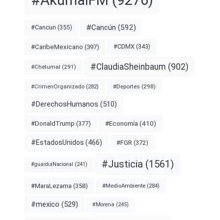
#AkumalFM
(9276)
#Cancún
(592)
#Cancun
(355)
#CDMX
(343)
#CaribeMexicano
(397)
#ClaudiaSheinbaum
(902)
#Chetumal
(291)
#Deportes
(298)
#CrimenOrganizado
(282)
#DerechosHumanos
(510)
#Economía
(410)
#DonaldTrump
(377)
#EstadosUnidos
(466)
#FGR
(372)
#Justicia
(1561)
#guardiaNacional
(241)
#MaraLezama
(358)
#MedioAmbiente
(284)
#mexico
(529)
#Morena
(245)