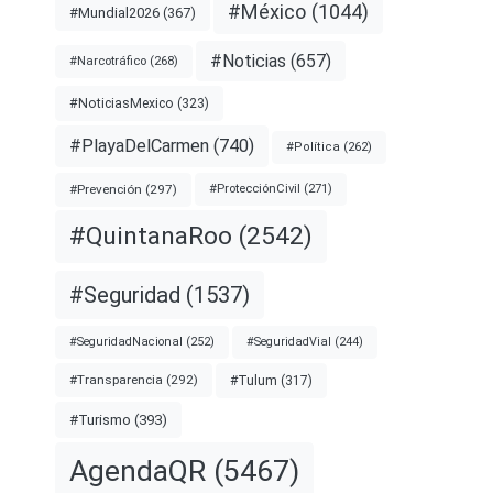
#México
(1044)
#Mundial2026
(367)
#Noticias
(657)
#Narcotráfico
(268)
#NoticiasMexico
(323)
#PlayaDelCarmen
(740)
#Política
(262)
#Prevención
(297)
#ProtecciónCivil
(271)
#QuintanaRoo
(2542)
#Seguridad
(1537)
#SeguridadNacional
(252)
#SeguridadVial
(244)
#Transparencia
(292)
#Tulum
(317)
#Turismo
(393)
AgendaQR
(5467)