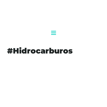
#Hidrocarburos
#AGENDAQR
#AKUMALFM
#AYOTLAN
#CLAUDIASHEINBAUM
#DE
#ENERGIA
#FGR
#GARCIAHARFUCH
#GUARDIANACIONAL
#HIDROCARBUROS
#HUACHICOL
#INVESTIGA
#JALISCO
#SEGURIDAD
#TOMAS