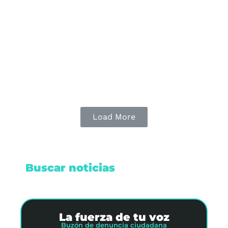
Imágenes satelitales confirman una grave falla
de contención de hidrocarburos. El derrame de
hidrocarburo detectado alcanzó 50 km² ante la
opacidad oficial.
Leer nota
Load More
Buscar noticias
La fuerza de tu voz
Buzón de denuncia ciudadana