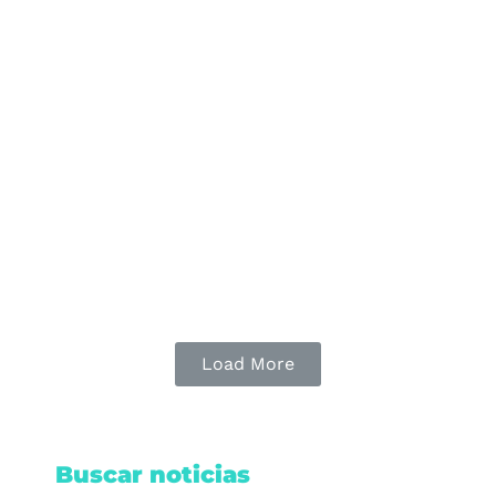
Hallan sin vida a exalcalde de
Gómez Farías en Jalisco
El cuerpo de José Ramírez Yáñez presentaba
heridas de arma blanca en cuello y pecho;
debido al hallazgo, hallan sin vida a exalcalde de
Gómez Farías.
Leer nota
Load More
Buscar noticias