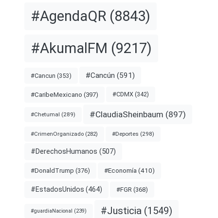
#AgendaQR
(8843)
#AkumalFM
(9217)
#Cancún
(591)
#Cancun
(353)
#CDMX
(342)
#CaribeMexicano
(397)
#ClaudiaSheinbaum
(897)
#Chetumal
(289)
#Deportes
(298)
#CrimenOrganizado
(282)
#DerechosHumanos
(507)
#Economía
(410)
#DonaldTrump
(376)
#EstadosUnidos
(464)
#FGR
(368)
#Justicia
(1549)
#guardiaNacional
(239)