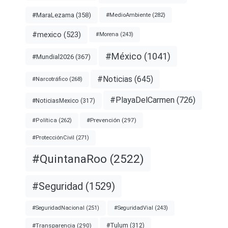
#MaraLezama
(358)
#MedioAmbiente
(282)
#mexico
(523)
#Morena
(243)
#México
(1041)
#Mundial2026
(367)
#Noticias
(645)
#Narcotráfico
(268)
#PlayaDelCarmen
(726)
#NoticiasMexico
(317)
#Prevención
(297)
#Política
(262)
#ProtecciónCivil
(271)
#QuintanaRoo
(2522)
#Seguridad
(1529)
#SeguridadNacional
(251)
#SeguridadVial
(243)
#Transparencia
(290)
#Tulum
(312)