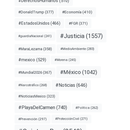
#DerechosHumanos
(510)
#Economía
(410)
#DonaldTrump
(377)
#EstadosUnidos
(466)
#FGR
(371)
#Justicia
(1557)
#guardiaNacional
(241)
#MaraLezama
(358)
#MedioAmbiente
(283)
#mexico
(529)
#Morena
(245)
#México
(1042)
#Mundial2026
(367)
#Noticias
(646)
#Narcotráfico
(268)
#NoticiasMexico
(323)
#PlayaDelCarmen
(740)
#Política
(262)
#Prevención
(297)
#ProtecciónCivil
(271)