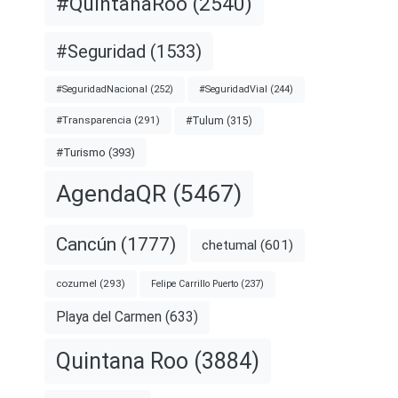
#QuintanaRoo
(2540)
#Seguridad
(1533)
#SeguridadNacional
(252)
#SeguridadVial
(244)
#Transparencia
(291)
#Tulum
(315)
#Turismo
(393)
AgendaQR
(5467)
Cancún
(1777)
chetumal
(601)
cozumel
(293)
Felipe Carrillo Puerto
(237)
Playa del Carmen
(633)
Quintana Roo
(3884)