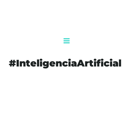
#InteligenciaArtificial
#BIOTECNOLOGÍA
#COMPETENCIAGEOPOLÍTICA
#COMPUTACIÓNCUÁNTICA
#ENERGÍAAVANZADA
#INNOVACIÓNTECNOLÓGICA
#INTELIGENCIAARTIFICIAL
#INVERSIÓNENI+D
#NEARSHORING
#POLÍTICAINDUSTRIAL
#SUPREMACÍACIENTÍFICA