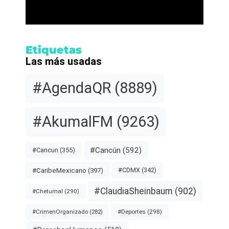
Etiquetas
Las más usadas
#AgendaQR
(8889)
#AkumalFM
(9263)
#Cancún
(592)
#Cancun
(355)
#CDMX
(342)
#CaribeMexicano
(397)
#ClaudiaSheinbaum
(902)
#Chetumal
(290)
#Deportes
(298)
#CrimenOrganizado
(282)