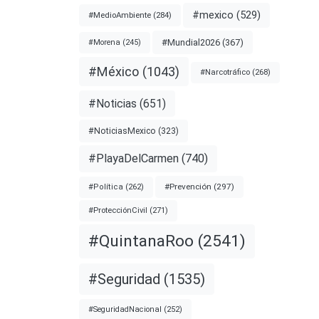
#mexico
(529)
#MedioAmbiente
(284)
#Mundial2026
(367)
#Morena
(245)
#México
(1043)
#Narcotráfico
(268)
#Noticias
(651)
entos
#NoticiasMexico
(323)
#PlayaDelCarmen
(740)
nota
#Prevención
(297)
#Política
(262)
#ProtecciónCivil
(271)
#QuintanaRoo
(2541)
#Seguridad
(1535)
#SeguridadNacional
(252)