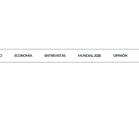
O
ECONOMÍA
ENTREVISTAS
MUNDIAL 2026
OPINIÓN
#AGENDAQR
#AKUMALFM
#AVIACIÓN
#BANCARROTA
#C
#NOTICIASMÉXICO
#QUINTANAROO
#SEDETUR
#SPIRITAIRLIN
#TURISMO