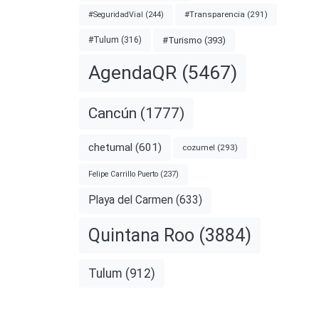
#Transparencia
(291)
#SeguridadVial
(244)
#Turismo
(393)
#Tulum
(316)
AgendaQR
(5467)
Cancún
(1777)
chetumal
(601)
cozumel
(293)
ASCAR
Felipe Carrillo Puerto
(237)
o
Playa del Carmen
(633)
Quintana Roo
(3884)
os
Tulum
(912)