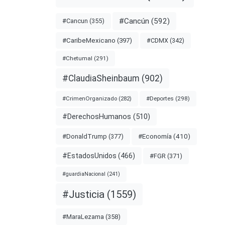
#Cancún
(592)
#Cancun
(355)
nota
#CDMX
(342)
#CaribeMexicano
(397)
#Chetumal
(291)
#ClaudiaSheinbaum
(902)
MÉXICO
#Deportes
(298)
#CrimenOrganizado
(282)
#DerechosHumanos
(510)
#Economía
(410)
#DonaldTrump
(377)
#EstadosUnidos
(466)
#FGR
(371)
#guardiaNacional
(241)
#Justicia
(1559)
#MaraLezama
(358)
tarios