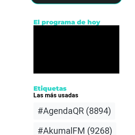
El programa de hoy
rios
n
Etiquetas
Las más usadas
us
#AgendaQR
(8894)
or el
edetur
les
#AkumalFM
(9268)