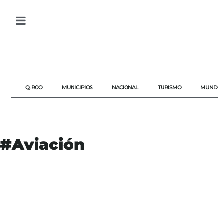
Q. ROO
MUNICIPIOS
NACIONAL
TURISMO
MUND
#Aviación
#AGENDAQR
#AKUMALFM
#AVIACIÓN
#CRIMENINTERNACIONAL
#CUBA
#ESTADOSUNIDOS
#FLORIDA
#FRAUDEMIGRATORIO
#FUERZAAÉREA
#HERMANOSALRESCATE
#JUICIO
#JUSTICIA