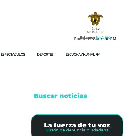
E
n
V
i
v
o
Estamos
Escucha Akumal FM
ESPECTÁCULOS
DEPORTES
ESCUCHA AKUMAL FM
Buscar noticias
ANCÚN
ES
La fuerza de tu voz
Buzón de denuncia ciudadana