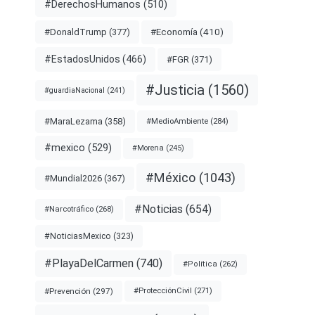
#DerechosHumanos
(510)
#Economía
(410)
#DonaldTrump
(377)
#EstadosUnidos
(466)
#FGR
(371)
#Justicia
(1560)
#guardiaNacional
(241)
#MaraLezama
(358)
#MedioAmbiente
(284)
#mexico
(529)
#Morena
(245)
#México
(1043)
#Mundial2026
(367)
#Noticias
(654)
#Narcotráfico
(268)
#NoticiasMexico
(323)
#PlayaDelCarmen
(740)
#Política
(262)
#Prevención
(297)
#ProtecciónCivil
(271)