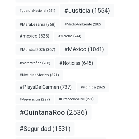
#Justicia
(1554)
#guardiaNacional
(241)
#MaraLezama
(358)
#MedioAmbiente
(282)
#mexico
(525)
#Morena
(244)
#México
(1041)
#Mundial2026
(367)
#Noticias
(645)
#Narcotráfico
(268)
#NoticiasMexico
(321)
#PlayaDelCarmen
(737)
#Política
(262)
#Prevención
(297)
#ProtecciónCivil
(271)
#QuintanaRoo
(2536)
#Seguridad
(1531)