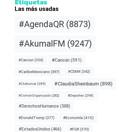
Etiquetas
Las más usadas
#AgendaQR
(8873)
#AkumalFM
(9247)
#Cancún
(591)
#Cancun
(354)
#CDMX
(342)
#CaribeMexicano
(397)
#ClaudiaSheinbaum
(898)
#Chetumal
(289)
#Deportes
(298)
#CrimenOrganizado
(282)
#DerechosHumanos
(508)
#Economía
(410)
#DonaldTrump
(377)
#EstadosUnidos
(466)
#FGR
(370)