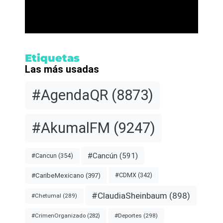
Etiquetas
Las más usadas
#AgendaQR
(8873)
#AkumalFM
(9247)
#Cancún
(591)
#Cancun
(354)
#CDMX
(342)
#CaribeMexicano
(397)
#ClaudiaSheinbaum
(898)
#Chetumal
(289)
#Deportes
(298)
#CrimenOrganizado
(282)