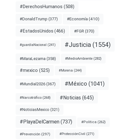
#DerechosHumanos
(508)
#Economía
(410)
#DonaldTrump
(377)
#EstadosUnidos
(466)
#FGR
(370)
#Justicia
(1554)
#guardiaNacional
(241)
#MaraLezama
(358)
#MedioAmbiente
(282)
#mexico
(525)
#Morena
(244)
#México
(1041)
#Mundial2026
(367)
#Noticias
(645)
#Narcotráfico
(268)
#NoticiasMexico
(321)
#PlayaDelCarmen
(737)
#Política
(262)
#Prevención
(297)
#ProtecciónCivil
(271)