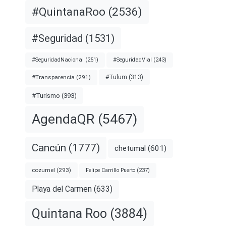
#QuintanaRoo
(2536)
#Seguridad
(1531)
#SeguridadNacional
(251)
#SeguridadVial
(243)
#Transparencia
(291)
#Tulum
(313)
#Turismo
(393)
AgendaQR
(5467)
Cancún
(1777)
chetumal
(601)
cozumel
(293)
Felipe Carrillo Puerto
(237)
Playa del Carmen
(633)
Quintana Roo
(3884)