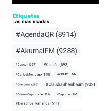
Etiquetas
Las más usadas
#AgendaQR
(8914)
#AkumalFM
(9288)
#Cancún
(592)
#Cancun
(357)
#CDMX
(344)
#CaribeMexicano
(398)
#ClaudiaSheinbaum
(902)
#Chetumal
(292)
#Deportes
(298)
#CrimenOrganizado
(282)
#DerechosHumanos
(511)