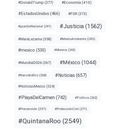
#Economía
(410)
#DonaldTrump
(377)
#EstadosUnidos
(466)
#FGR
(373)
#Justicia
(1562)
#guardiaNacional
(241)
#MaraLezama
(358)
#MedioAmbiente
(285)
#mexico
(530)
#Morena
(245)
#México
(1044)
#Mundial2026
(367)
#Noticias
(657)
#Narcotráfico
(268)
#NoticiasMexico
(324)
#PlayaDelCarmen
(742)
#Política
(262)
#Prevención
(297)
#ProtecciónCivil
(271)
#QuintanaRoo
(2549)