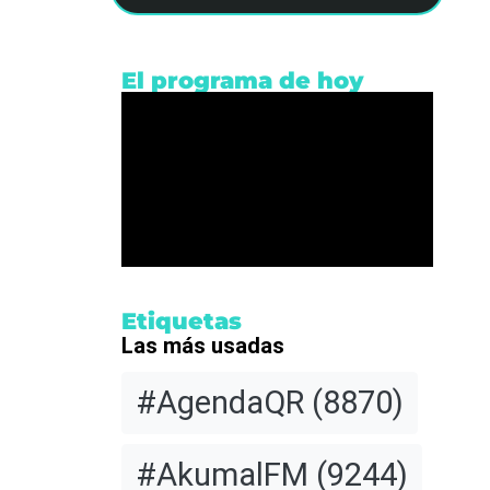
EMAR
El programa de hoy
arino
Etiquetas
Las más usadas
es y
#AgendaQR
(8870)
o de un
#AkumalFM
(9244)
nota