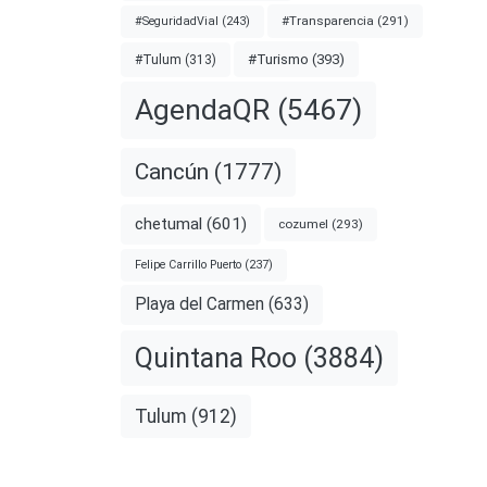
#Transparencia
(291)
#SeguridadVial
(243)
#Turismo
(393)
#Tulum
(313)
AgendaQR
(5467)
arios
Cancún
(1777)
chetumal
(601)
cozumel
(293)
 que un
Felipe Carrillo Puerto
(237)
 el
Playa del Carmen
(633)
Quintana Roo
(3884)
nota
Tulum
(912)
RO