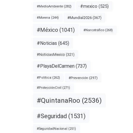
lo
#mexico
(525)
#MedioAmbiente
(282)
#Mundial2026
(367)
#Morena
(244)
a
#México
(1041)
#Narcotráfico
(268)
#Noticias
(645)
nota
#NoticiasMexico
(321)
#PlayaDelCarmen
(737)
IO
#Prevención
(297)
#Política
(262)
OURT
#ProtecciónCivil
(271)
#PUEBLA
#QuintanaRoo
(2536)
#Seguridad
(1531)
#SeguridadNacional
(251)