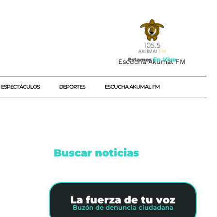
E
n
V
i
v
o
Estamos
Escucha Akumal FM
ESPECTÁCULOS
DEPORTES
ESCUCHA AKUMAL FM
Buscar noticias
NO
La fuerza de tu voz
ERALES
Buzón de denuncia ciudadana