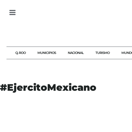
Q. ROO
MUNICIPIOS
NACIONAL
TURISMO
MUND
#EjercitoMexicano
#AGENDAQR
#AKUMALFM
#EJERCITOMEXICANO
#FGR
#FRAUDEFISCAL
#JUSTICIA
#NOTICIASMÉXICO
#SAT
#SEDENA
#TRANSPARENCIA