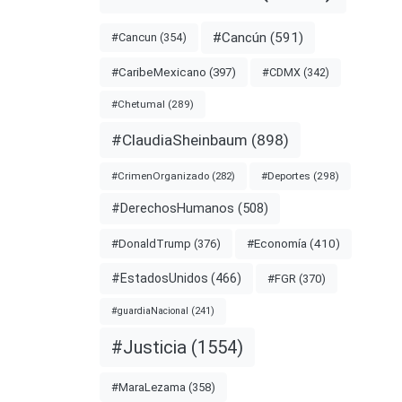
#Cancún
(591)
#Cancun
(354)
#CDMX
(342)
#CaribeMexicano
(397)
#Chetumal
(289)
IDIO
#ClaudiaSheinbaum
(898)
ENJAMO
#Deportes
(298)
#CrimenOrganizado
(282)
#DerechosHumanos
(508)
#Economía
(410)
#DonaldTrump
(376)
#EstadosUnidos
(466)
#FGR
(370)
#guardiaNacional
(241)
#Justicia
(1554)
entarios
#MaraLezama
(358)