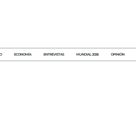
O
ECONOMÍA
ENTREVISTAS
MUNDIAL 2026
OPINIÓN
#AGENDAQR
#AGUAVERDE
#AKUMALFM
#CHAMETLA
#CLAUDIASHEINBAUM
#COMBATEALCRIMEN
#EJERCITOMEXICA
#ELROSARIO
#ENFRENTAMIENTOENSINALOADEJA
#FUERZASFED