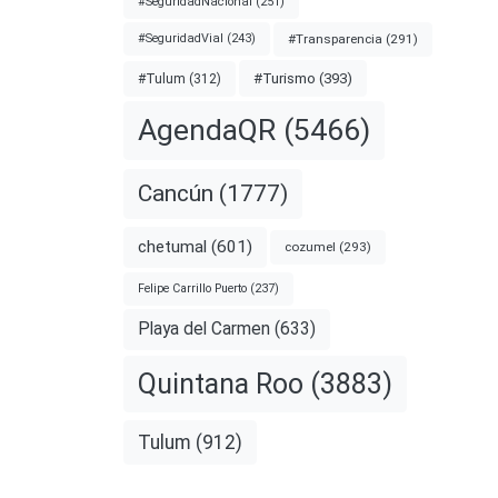
#SeguridadNacional
(251)
#Transparencia
(291)
#SeguridadVial
(243)
#Turismo
(393)
#Tulum
(312)
AgendaQR
(5466)
Cancún
(1777)
a
r
chetumal
(601)
cozumel
(293)
Felipe Carrillo Puerto
(237)
able
Playa del Carmen
(633)
Quintana Roo
(3883)
nota
Tulum
(912)