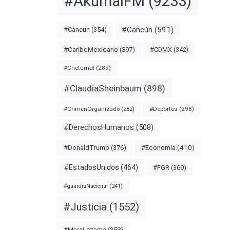
#AkumalFM
(9233)
nota
#Cancún
(591)
#Cancun
(354)
#CDMX
(342)
#CaribeMexicano
(397)
DERECHO
#Chetumal
(289)
CO
#ClaudiaSheinbaum
(898)
#Deportes
(298)
#CrimenOrganizado
(282)
#DerechosHumanos
(508)
#Economía
(410)
#DonaldTrump
(376)
#EstadosUnidos
(464)
#FGR
(369)
#guardiaNacional
(241)
#Justicia
(1552)
os
#MaraLezama
(358)