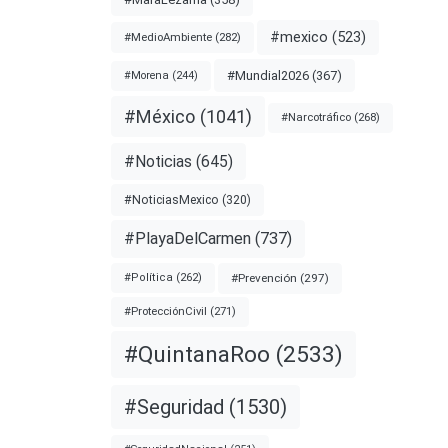
#mexico
(523)
#MedioAmbiente
(282)
#Mundial2026
(367)
#Morena
(244)
a UNAM
ciones
#México
(1041)
#Narcotráfico
(268)
#Noticias
(645)
nota
#NoticiasMexico
(320)
#PlayaDelCarmen
(737)
#Prevención
(297)
#Política
(262)
#UNAM
#ProtecciónCivil
(271)
#QuintanaRoo
(2533)
#Seguridad
(1530)