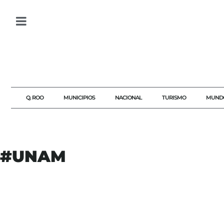
Q. ROO
MUNICIPIOS
NACIONAL
TURISMO
MUND
#UNAM
#AGENDAQR
#AKUMALFM
#AUDITORIAUNAM
#EDUCACIONMEXICO
#EXAMENUNAM
#LICENCIATURAUNAM
#NOTICIASMEXICO
#TERRITORIUM
#TRANSPARENCIA
#UNAM