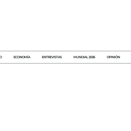
O
ECONOMÍA
ENTREVISTAS
MUNDIAL 2026
OPINIÓN
#A
#AGENDAQR
#AKUMALFM
#ANULAN
#ASF
#CIUDADDEMEXICO
#CONTRATO
#EXAMEN
#LEON
#LICE
#OAXACA
#TERRITORIUM
#TERRITORIUMLIFE
#TIJUANA