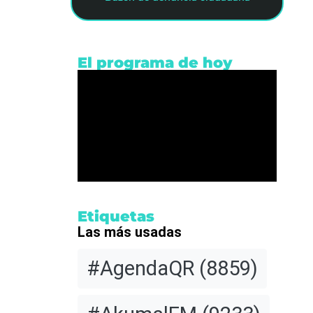
El programa de hoy
r
Etiquetas
Las más usadas
rato a
#AgendaQR
(8859)