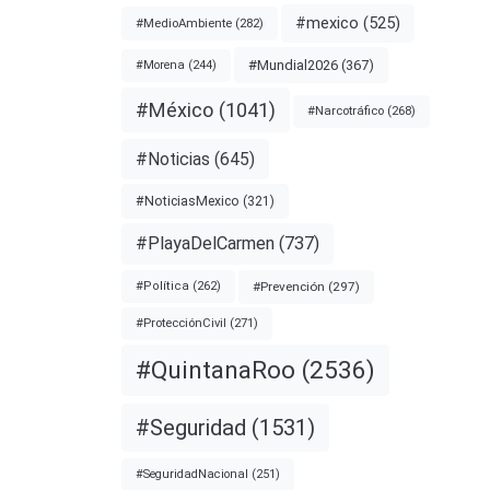
#mexico
(525)
#MedioAmbiente
(282)
#Mundial2026
(367)
#Morena
(244)
#México
(1041)
#Narcotráfico
(268)
#Noticias
(645)
nota
#NoticiasMexico
(321)
#PlayaDelCarmen
(737)
NOS
#Prevención
(297)
#Política
(262)
#ProtecciónCivil
(271)
#QuintanaRoo
(2536)
#Seguridad
(1531)
#SeguridadNacional
(251)