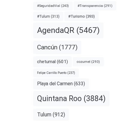
#Transparencia
(291)
#SeguridadVial
(243)
#Turismo
(393)
#Tulum
(313)
AgendaQR
(5467)
rios
Cancún
(1777)
n
chetumal
(601)
cozumel
(293)
Felipe Carrillo Puerto
(237)
bre la
Playa del Carmen
(633)
d de
Quintana Roo
(3884)
ulnere
Tulum
(912)
nota