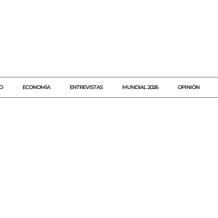
O
ECONOMÍA
ENTREVISTAS
MUNDIAL 2026
OPINIÓN
#CRISISENLAUNAM
#DERECHODEPISO
#EXAMENDEINGRESO
#EXTORSIÓN
#IMPUNIDAD
#INTELIGENCIAARTIFICIAL
#LIBERTADDEEXPRESIÓN
#PERIODISMODERIESGO
#SEGURIDADC