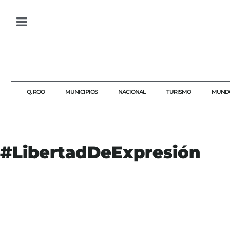
Q. ROO
MUNICIPIOS
NACIONAL
TURISMO
MUND
#LibertadDeExpresión
#ALFABETIZACIÓNDIGITAL
#CLAUDIASHEINBAUM
#DERECHOA LAINFORMACIÓN
#EDUCACIÓNDIGITAL
#LIBERTADDEEXPRESIÓN
#MEDIOSDECOMUNICACIÓN