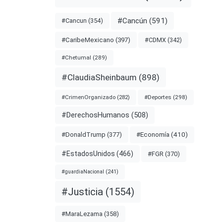
nota
#Cancún
(591)
#Cancun
(354)
#CDMX
(342)
#CaribeMexicano
(397)
OS
DAS
#Chetumal
(289)
#ClaudiaSheinbaum
(898)
#Deportes
(298)
#CrimenOrganizado
(282)
#DerechosHumanos
(508)
#Economía
(410)
#DonaldTrump
(377)
#EstadosUnidos
(466)
#FGR
(370)
#guardiaNacional
(241)
#Justicia
(1554)
ntarios
#MaraLezama
(358)
taje