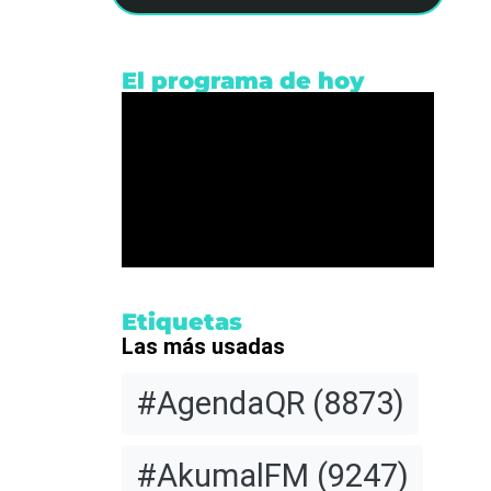
El programa de hoy
o A.
ora
Etiquetas
Las más usadas
nsaje
#AgendaQR
(8873)
 vida,
#AkumalFM
(9247)