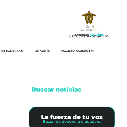
E
n
V
i
v
o
Estamos
Escucha Akumal FM
ESPECTÁCULOS
DEPORTES
ESCUCHA AKUMAL FM
Buscar noticias
La fuerza de tu voz
IUDADANA
Buzón de denuncia ciudadana