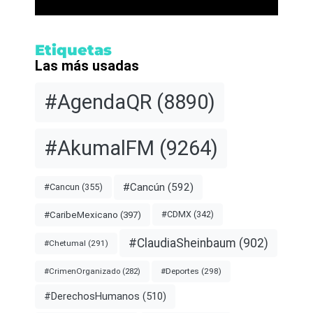
Etiquetas
Las más usadas
#AgendaQR
(8890)
#AkumalFM
(9264)
#Cancún
(592)
#Cancun
(355)
#CDMX
(342)
#CaribeMexicano
(397)
#ClaudiaSheinbaum
(902)
#Chetumal
(291)
#Deportes
(298)
#CrimenOrganizado
(282)
#DerechosHumanos
(510)