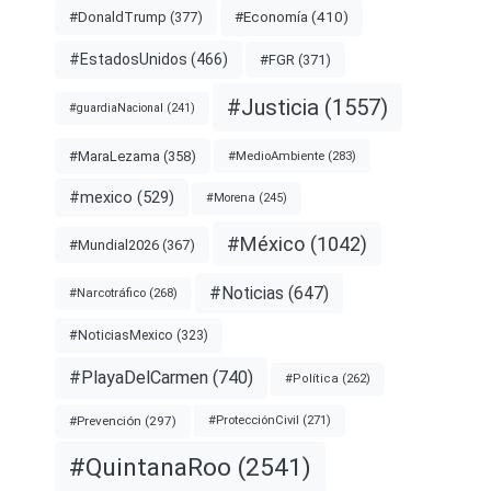
#Economía
(410)
#DonaldTrump
(377)
#EstadosUnidos
(466)
#FGR
(371)
#Justicia
(1557)
#guardiaNacional
(241)
#MaraLezama
(358)
#MedioAmbiente
(283)
#mexico
(529)
#Morena
(245)
#México
(1042)
#Mundial2026
(367)
#Noticias
(647)
#Narcotráfico
(268)
#NoticiasMexico
(323)
#PlayaDelCarmen
(740)
#Política
(262)
#Prevención
(297)
#ProtecciónCivil
(271)
#QuintanaRoo
(2541)