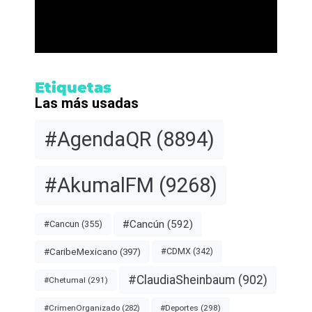
Etiquetas
Las más usadas
#AgendaQR
(8894)
#AkumalFM
(9268)
#Cancún
(592)
#Cancun
(355)
#CDMX
(342)
#CaribeMexicano
(397)
#ClaudiaSheinbaum
(902)
#Chetumal
(291)
#Deportes
(298)
#CrimenOrganizado
(282)