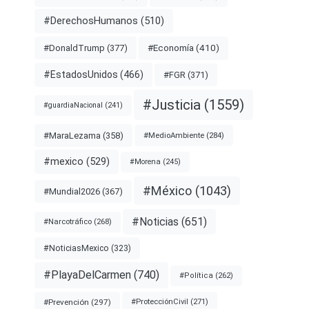
#DerechosHumanos
(510)
#Economía
(410)
#DonaldTrump
(377)
#EstadosUnidos
(466)
#FGR
(371)
#Justicia
(1559)
#guardiaNacional
(241)
#MaraLezama
(358)
#MedioAmbiente
(284)
#mexico
(529)
#Morena
(245)
#México
(1043)
#Mundial2026
(367)
#Noticias
(651)
#Narcotráfico
(268)
#NoticiasMexico
(323)
#PlayaDelCarmen
(740)
#Política
(262)
#Prevención
(297)
#ProtecciónCivil
(271)