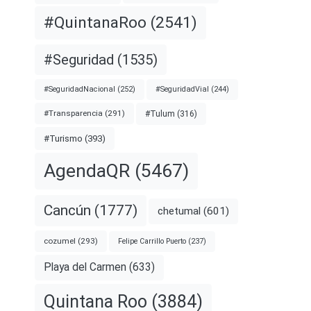
#QuintanaRoo
(2541)
#Seguridad
(1535)
#SeguridadNacional
(252)
#SeguridadVial
(244)
#Transparencia
(291)
#Tulum
(316)
#Turismo
(393)
AgendaQR
(5467)
Cancún
(1777)
chetumal
(601)
cozumel
(293)
Felipe Carrillo Puerto
(237)
Playa del Carmen
(633)
Quintana Roo
(3884)