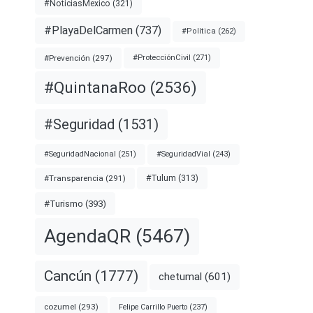
#NoticiasMexico
(321)
#PlayaDelCarmen
(737)
#Política
(262)
#Prevención
(297)
#ProtecciónCivil
(271)
#QuintanaRoo
(2536)
#Seguridad
(1531)
#SeguridadNacional
(251)
#SeguridadVial
(243)
#Transparencia
(291)
#Tulum
(313)
#Turismo
(393)
AgendaQR
(5467)
Cancún
(1777)
chetumal
(601)
cozumel
(293)
Felipe Carrillo Puerto
(237)