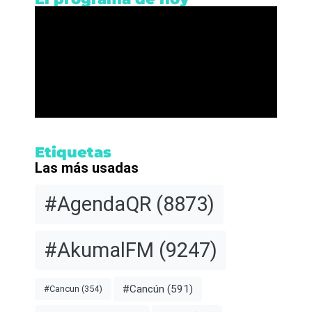
Etiquetas
Las más usadas
#AgendaQR
(8873)
#AkumalFM
(9247)
#Cancún
(591)
#Cancun
(354)