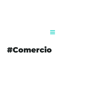
#Comercio
#AGENDAQR
#AGUACATE
#AKUMALFM
#ALERTA
#APEAM
#COMERCIO
#DE
#ECONOMIA
#ENVIOS
#ESTADOSUNIDOS
#EXPORTACIONES
#FRENAN
#MICHOACAN
#SEGURIDAD
#USDA