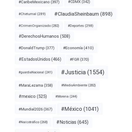
#CDMX
(342)
#CaribeMexicano
(397)
#ClaudiaSheinbaum
(898)
#Chetumal
(289)
#Deportes
(298)
#CrimenOrganizado
(282)
#DerechosHumanos
(508)
#Economía
(410)
#DonaldTrump
(377)
#EstadosUnidos
(466)
#FGR
(370)
#Justicia
(1554)
#guardiaNacional
(241)
#MaraLezama
(358)
#MedioAmbiente
(282)
#mexico
(525)
#Morena
(244)
#México
(1041)
#Mundial2026
(367)
#Noticias
(645)
#Narcotráfico
(268)