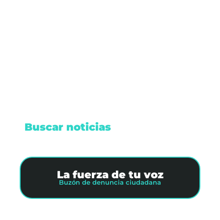
alimentos tradicionales de la dieta mexicana,
pero sí es importante moderar su consumo y
aumentar la ingesta de verduras y frutas",
aconsejó.
Leer nota
Buscar noticias
La fuerza de tu voz
Buzón de denuncia ciudadana