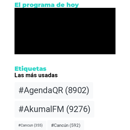
El programa de hoy
Etiquetas
Las más usadas
#AgendaQR
(8902)
#AkumalFM
(9276)
#Cancún
(592)
#Cancun
(355)