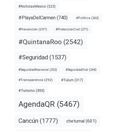
#NoticiasMexico
(323)
#PlayaDelCarmen
(740)
#Política
(262)
#Prevención
(297)
#ProtecciónCivil
(271)
#QuintanaRoo
(2542)
#Seguridad
(1537)
#SeguridadNacional
(252)
#SeguridadVial
(244)
#Transparencia
(292)
#Tulum
(317)
#Turismo
(393)
AgendaQR
(5467)
Cancún
(1777)
chetumal
(601)