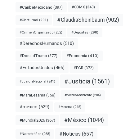
#CDMX
(343)
#CaribeMexicano
(397)
#ClaudiaSheinbaum
(902)
#Chetumal
(291)
#Deportes
(298)
#CrimenOrganizado
(282)
#DerechosHumanos
(510)
#Economía
(410)
#DonaldTrump
(377)
#EstadosUnidos
(466)
#FGR
(372)
#Justicia
(1561)
#guardiaNacional
(241)
#MaraLezama
(358)
#MedioAmbiente
(284)
#mexico
(529)
#Morena
(245)
#México
(1044)
#Mundial2026
(367)
#Noticias
(657)
#Narcotráfico
(268)