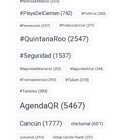
#NoticiasMexico
(323)
#PlayaDelCarmen
(742)
#Política
(262)
#Prevención
(297)
#ProtecciónCivil
(271)
#QuintanaRoo
(2547)
#Seguridad
(1537)
#SeguridadNacional
(252)
#SeguridadVial
(244)
#Transparencia
(293)
#Tulum
(318)
#Turismo
(393)
AgendaQR
(5467)
Cancún
(1777)
chetumal
(601)
cozumel
(293)
Felipe Carrillo Puerto
(237)