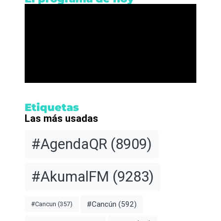
Etiquetas
Las más usadas
#AgendaQR
(8909)
#AkumalFM
(9283)
#Cancún
(592)
#Cancun
(357)