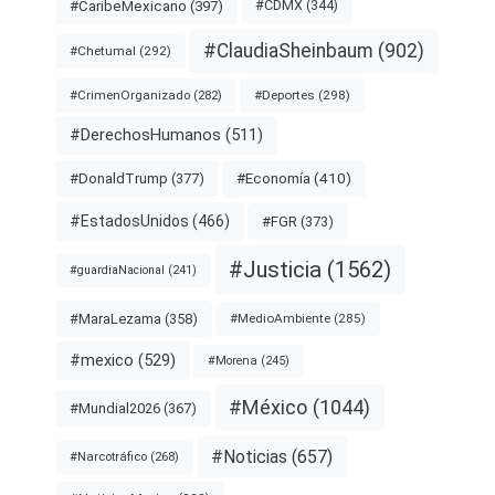
#CDMX
(344)
#CaribeMexicano
(397)
#ClaudiaSheinbaum
(902)
#Chetumal
(292)
#Deportes
(298)
#CrimenOrganizado
(282)
#DerechosHumanos
(511)
#Economía
(410)
#DonaldTrump
(377)
#EstadosUnidos
(466)
#FGR
(373)
#Justicia
(1562)
#guardiaNacional
(241)
#MaraLezama
(358)
#MedioAmbiente
(285)
#mexico
(529)
#Morena
(245)
#México
(1044)
#Mundial2026
(367)
#Noticias
(657)
#Narcotráfico
(268)