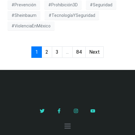
#Prevención
#Prohibición3D
#Seguridad
#Sheinbaum
#TecnologíaYSeguridad
#ViolenciaEnMéxico
1
2
3
...
84
Next