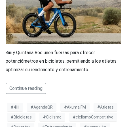
4iiii y Quintana Roo unen fuerzas para ofrecer
potenciómetros en bicicletas, permitiendo a los atletas
optimizar su rendimiento y entrenamiento.
Continue reading
#4iiii
#AgendaQR
#AkumalFM
#Atletas
#Bicicletas
#Ciclismo
#ciclismoCompetitivo
#Deportes
#Entrenamiento
#Innovación