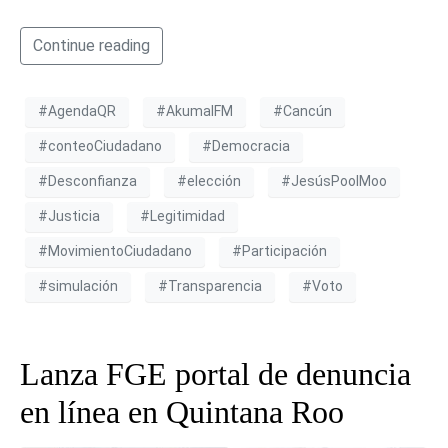
Continue reading
#AgendaQR
#AkumalFM
#Cancún
#conteoCiudadano
#Democracia
#Desconfianza
#elección
#JesúsPoolMoo
#Justicia
#Legitimidad
#MovimientoCiudadano
#Participación
#simulación
#Transparencia
#Voto
Lanza FGE portal de denuncia
en línea en Quintana Roo