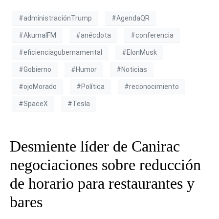
#administraciónTrump
#AgendaQR
#AkumalFM
#anécdota
#conferencia
#eficienciagubernamental
#ElonMusk
#Gobierno
#Humor
#Noticias
#ojoMorado
#Política
#reconocimiento
#SpaceX
#Tesla
Desmiente líder de Canirac
negociaciones sobre reducción
de horario para restaurantes y
bares