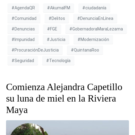
#AgendaQR
#AkumalFM
#ciudadanía
#Comunidad
#Delitos
#DenunciaEnLínea
#Denuncias
#FGE
#GobernadoraMaraLezama
#Impunidad
#Justicia
#Modernización
#ProcuraciónDeJusticia
#QuintanaRoo
#Seguridad
#Tecnología
Comienza Alejandra Capetillo
su luna de miel en la Riviera
Maya