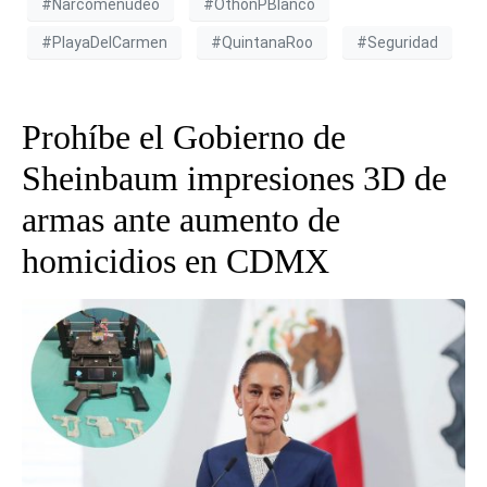
#Narcomenudeo
#OthónPBlanco
#PlayaDelCarmen
#QuintanaRoo
#Seguridad
Prohíbe el Gobierno de
Sheinbaum impresiones 3D de
armas ante aumento de
homicidios en CDMX