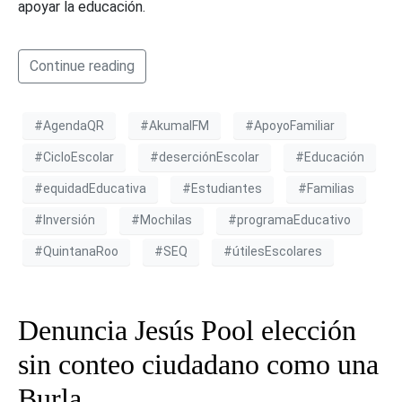
apoyar la educación.
Continue reading
#AgendaQR
#AkumalFM
#ApoyoFamiliar
#CicloEscolar
#deserciónEscolar
#Educación
#equidadEducativa
#Estudiantes
#Familias
#Inversión
#Mochilas
#programaEducativo
#QuintanaRoo
#SEQ
#útilesEscolares
Denuncia Jesús Pool elección
sin conteo ciudadano como una
Burla