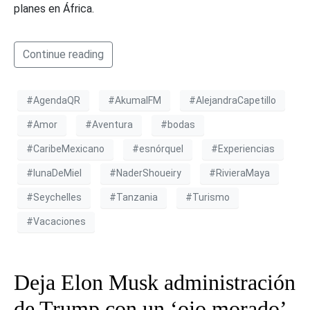
planes en África.
Continue reading
#AgendaQR
#AkumalFM
#AlejandraCapetillo
#Amor
#Aventura
#bodas
#CaribeMexicano
#esnórquel
#Experiencias
#lunaDeMiel
#NaderShoueiry
#RivieraMaya
#Seychelles
#Tanzania
#Turismo
#Vacaciones
Deja Elon Musk administración
de Trump con un ‘ojo morado’