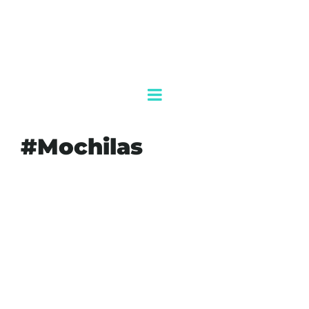
#Mochilas
#AGENDAQR
#AKUMALFM
#APOYOFAMILIAR
#CICLOESCOLAR
#DESERCIÓNESCOLAR
#EDUCACIÓN
#EQUIDADEDUCATIVA
#ESTUDIANTES
#FAMILIAS
#INVERSIÓN
#MOCHILAS
#PROGRAMAEDUCATIVO
#QUINTANAROO
#SEQ
#ÚTILESESCOLARES