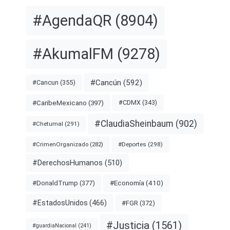
#AgendaQR
(8904)
#AkumalFM
(9278)
#Cancún
(592)
#Cancun
(355)
#CDMX
(343)
#CaribeMexicano
(397)
#ClaudiaSheinbaum
(902)
#Chetumal
(291)
#Deportes
(298)
#CrimenOrganizado
(282)
#DerechosHumanos
(510)
#Economía
(410)
#DonaldTrump
(377)
#EstadosUnidos
(466)
#FGR
(372)
#Justicia
(1561)
#guardiaNacional
(241)