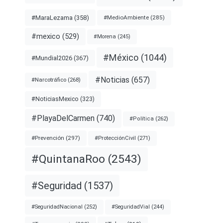
#MaraLezama
(358)
#MedioAmbiente
(285)
#mexico
(529)
#Morena
(245)
#México
(1044)
#Mundial2026
(367)
#Noticias
(657)
#Narcotráfico
(268)
#NoticiasMexico
(323)
#PlayaDelCarmen
(740)
#Política
(262)
#Prevención
(297)
#ProtecciónCivil
(271)
#QuintanaRoo
(2543)
#Seguridad
(1537)
#SeguridadNacional
(252)
#SeguridadVial
(244)