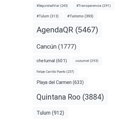
#Transparencia
(291)
#SeguridadVial
(243)
#Turismo
(393)
#Tulum
(313)
AgendaQR
(5467)
reno
Cancún
(1777)
us
chetumal
(601)
cozumel
(293)
 por
Felipe Carrillo Puerto
(237)
la
Playa del Carmen
(633)
Quintana Roo
(3884)
nota
Tulum
(912)
CIA
GRANTES