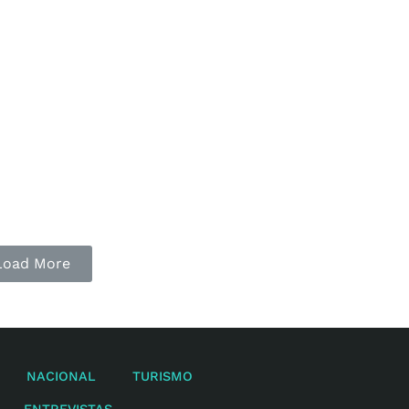
Celebrarán en Cancún el mes del Prid
con diversas actividades y marcha
La ciudad de Cancún se alista para la marcha y el m
Pride, con eventos que celebran la diversidad sexual 
fomentan la inclusión.
Leer 
Load More
NACIONAL
TURISMO
ENTREVISTAS