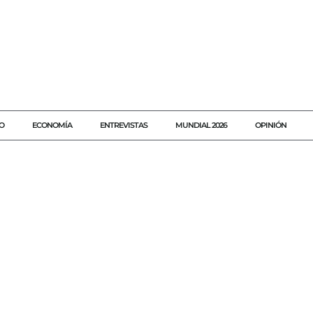
O
ECONOMÍA
ENTREVISTAS
MUNDIAL 2026
OPINIÓN
#ACCIDENTE
#AGENDAQR
#AKUMALFM
#CANCÚN
#COM
#CONCIENCIA
#CULTURAVIAL
#ESTUDIANTES
#JUVENTUD
#MOTOCICLETA
#NORMASDETRÁNSITO
#PREVENCIÓN