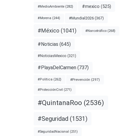
n
#mexico
(525)
#MedioAmbiente
(282)
por
#Mundial2026
(367)
#Morena
(244)
#México
(1041)
#Narcotráfico
(268)
nota
#Noticias
(645)
#NoticiasMexico
(321)
#PlayaDelCarmen
(737)
TICIA
#Prevención
(297)
#Política
(262)
#ProtecciónCivil
(271)
#QuintanaRoo
(2536)
#Seguridad
(1531)
#SeguridadNacional
(251)