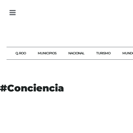
Q. ROO
MUNICIPIOS
NACIONAL
TURISMO
MUND
#Conciencia
#AGENDAQR
#AKUMALFM
#CONCIENCIA
#DERECHOSHUMANOS
#FEMINICIDIO
#GUADALAJARA
#JUSTICIA
#SEGURIDAD
#SOCIEDAD
#VIOLENCIADEGÉNERO