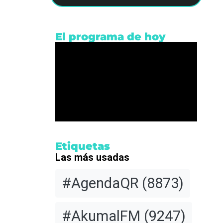
El programa de hoy
s
Etiquetas
Las más usadas
n
#AgendaQR
(8873)
rar la
#AkumalFM
(9247)
nota