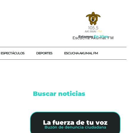
E
n
V
i
v
o
Estamos
Escucha Akumal FM
ESPECTÁCULOS
DEPORTES
ESCUCHA AKUMAL FM
Buscar noticias
UNIDAD
#LUTO
La fuerza de tu voz
Buzón de denuncia ciudadana