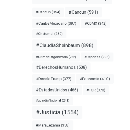
#Cancún
(591)
#Cancun
(354)
NIDAD
#CDMX
(342)
#CaribeMexicano
(397)
#Chetumal
(289)
AD
#ClaudiaSheinbaum
(898)
#Deportes
(298)
#CrimenOrganizado
(282)
#DerechosHumanos
(508)
#Economía
(410)
#DonaldTrump
(377)
#EstadosUnidos
(466)
#FGR
(370)
#guardiaNacional
(241)
rios
#Justicia
(1554)
or
#MaraLezama
(358)