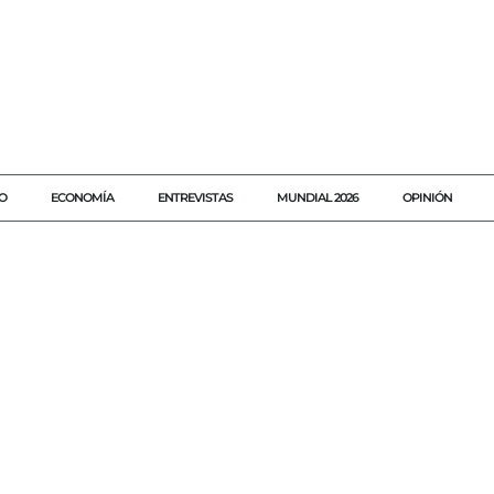
O
ECONOMÍA
ENTREVISTAS
MUNDIAL 2026
OPINIÓN
#40HORAS
#AGENDAQR
#AKUMALFM
#CDMX
#HORAS
#JORNADA
#JORNADALABORAL
#MADERO
#MARCHA
#MARCHACDMX
#MOVILIZACIÓNOBRERA
#PROTESTANACIONAL