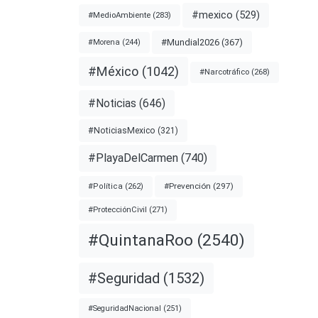
rimen
#mexico
(529)
#MedioAmbiente
(283)
#Mundial2026
(367)
#Morena
(244)
rcha
#México
(1042)
#Narcotráfico
(268)
rlos
#Noticias
(646)
#NoticiasMexico
(321)
nota
#PlayaDelCarmen
(740)
#Prevención
(297)
#Política
(262)
FM
#ProtecciónCivil
(271)
#QuintanaRoo
(2540)
#Seguridad
(1532)
#SeguridadNacional
(251)