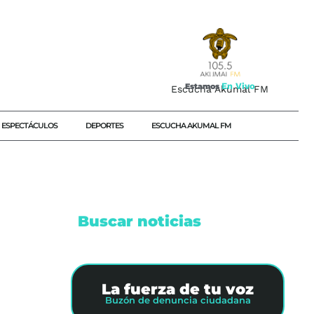
E
n
V
i
v
o
Estamos
Escucha Akumal FM
ESPECTÁCULOS
DEPORTES
ESCUCHA AKUMAL FM
Buscar noticias
La fuerza de tu voz
Buzón de denuncia ciudadana