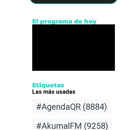
El programa de hoy
y
s
Etiquetas
Las más usadas
a por
#AgendaQR
(8884)
 la
#AkumalFM
(9258)