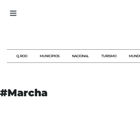
Q. ROO
MUNICIPIOS
NACIONAL
TURISMO
MUND
#Marcha
#AGENDAQR
#AKUMALFM
#CDMX
#CHIAPAS
#CNTE
#DIAS
#GUERRERO
#HUELGA
#ISSSTE
#MAESTROS
#MARCHA
#MICHOACAN
#OAXACA
#PENSIONES
#SHEINBAUM
#TRES