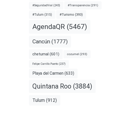
#Transparencia
(291)
#SeguridadVial
(243)
#Turismo
(393)
#Tulum
(315)
AgendaQR
(5467)
os
Cancún
(1777)
chetumal
(601)
cozumel
(293)
Felipe Carrillo Puerto
(237)
el 2 de
Playa del Carmen
(633)
os en
.
Quintana Roo
(3884)
nota
Tulum
(912)
STO