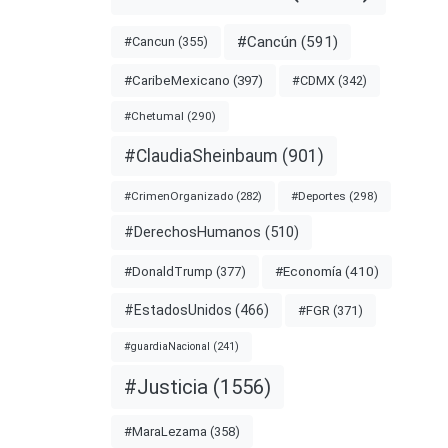
nota
#Cancún
(591)
#Cancun
(355)
#CDMX
(342)
#CaribeMexicano
(397)
ANZO
#Chetumal
(290)
ES
#ClaudiaSheinbaum
(901)
#Deportes
(298)
#CrimenOrganizado
(282)
#DerechosHumanos
(510)
#Economía
(410)
#DonaldTrump
(377)
#EstadosUnidos
(466)
#FGR
(371)
#guardiaNacional
(241)
#Justicia
(1556)
tarios
#MaraLezama
(358)
e