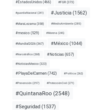
#EstadosUnidos
(466)
#FGR
(373)
#Justicia
(1562)
#guardiaNacional
(241)
#MaraLezama
(358)
#MedioAmbiente
(285)
#mexico
(529)
#Morena
(245)
#México
(1044)
#Mundial2026
(367)
#Noticias
(657)
#Narcotráfico
(268)
#NoticiasMexico
(323)
#PlayaDelCarmen
(742)
#Política
(262)
#Prevención
(297)
#ProtecciónCivil
(271)
#QuintanaRoo
(2548)
#Seguridad
(1537)