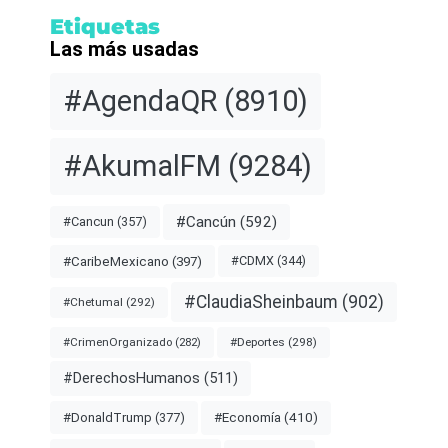
Etiquetas
Las más usadas
#AgendaQR
(8910)
#AkumalFM
(9284)
#Cancún
(592)
#Cancun
(357)
#CDMX
(344)
#CaribeMexicano
(397)
#ClaudiaSheinbaum
(902)
#Chetumal
(292)
#Deportes
(298)
#CrimenOrganizado
(282)
#DerechosHumanos
(511)
#Economía
(410)
#DonaldTrump
(377)