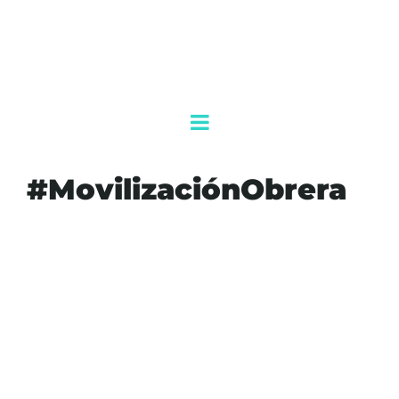
#MovilizaciónObrera
#40HORAS
#AGENDAQR
#AKUMALFM
#CDMX
#HORAS
#JORNADA
#JORNADALABORAL
#MADERO
#MARCHA
#MARCHACDMX
#MOVILIZACIÓNOBRERA
#PROTESTANACIONAL
#REFORMALABORAL
#SENADO
#TRABAJADORES