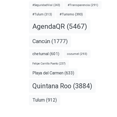
#Transparencia
(291)
#SeguridadVial
(243)
#Turismo
(393)
#Tulum
(313)
AgendaQR
(5467)
Cancún
(1777)
chetumal
(601)
cozumel
(293)
Felipe Carrillo Puerto
(237)
Playa del Carmen
(633)
Quintana Roo
(3884)
Tulum
(912)