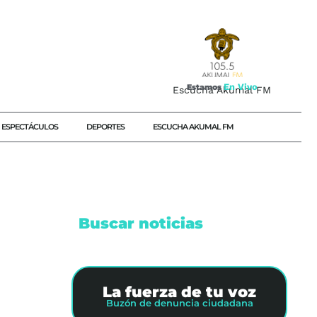
E
n
V
i
v
o
Estamos
Escucha Akumal FM
ESPECTÁCULOS
DEPORTES
ESCUCHA AKUMAL FM
Buscar noticias
La fuerza de tu voz
Buzón de denuncia ciudadana