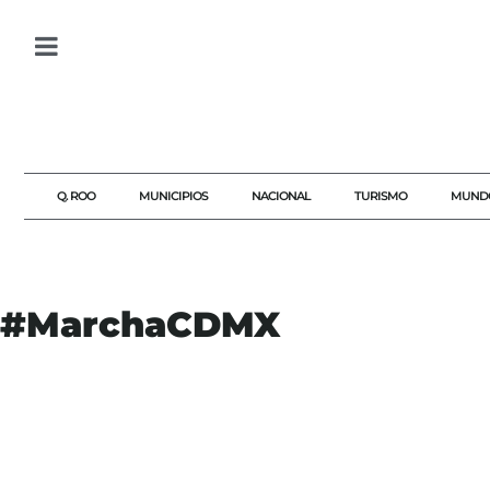
Q. ROO
MUNICIPIOS
NACIONAL
TURISMO
MUND
#MarchaCDMX
#40HORAS
#AGENDAQR
#AKUMALFM
#CDMX
#HORAS
#JORNADA
#JORNADALABORAL
#MADERO
#MARCHA
#MARCHACDMX
#MOVILIZACIÓNOBRERA
#PROTESTANACIONAL