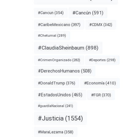
#Cancún
(591)
#Cancun
(354)
#CDMX
(342)
#CaribeMexicano
(397)
#Chetumal
(289)
#ClaudiaSheinbaum
(898)
#Deportes
(298)
#CrimenOrganizado
(282)
#DerechosHumanos
(508)
#Economía
(410)
#DonaldTrump
(376)
#EstadosUnidos
(465)
#FGR
(370)
#guardiaNacional
(241)
#Justicia
(1554)
#MaraLezama
(358)