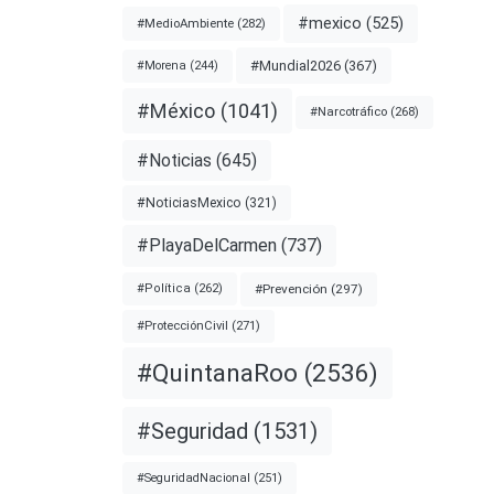
#mexico
(525)
#MedioAmbiente
(282)
#Mundial2026
(367)
#Morena
(244)
#México
(1041)
#Narcotráfico
(268)
#Noticias
(645)
#NoticiasMexico
(321)
#PlayaDelCarmen
(737)
#Prevención
(297)
#Política
(262)
#ProtecciónCivil
(271)
#QuintanaRoo
(2536)
#Seguridad
(1531)
#SeguridadNacional
(251)