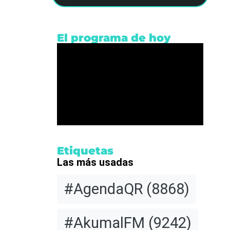
El programa de hoy
Etiquetas
Las más usadas
#AgendaQR
(8868)
#AkumalFM
(9242)