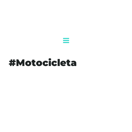
#Motocicleta
#ACCIDENTE
#AGENDAQR
#AKUMALFM
#BULEVARKUKULCÁN
#CANCÚN
#FGE
#GUARDIANACIONALFALLECEENCANCÚN
#MOTOCICLETA
#QUINTANAROO
#ZONAHOTELERA