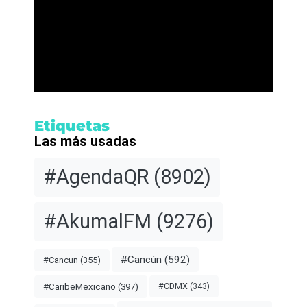
Etiquetas
Las más usadas
#AgendaQR
(8902)
#AkumalFM
(9276)
#Cancún
(592)
#Cancun
(355)
#CDMX
(343)
#CaribeMexicano
(397)