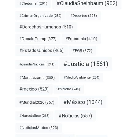
#ClaudiaSheinbaum
(902)
#Chetumal
(291)
#Deportes
(298)
#CrimenOrganizado
(282)
#DerechosHumanos
(510)
#Economía
(410)
#DonaldTrump
(377)
#EstadosUnidos
(466)
#FGR
(372)
#Justicia
(1561)
#guardiaNacional
(241)
#MaraLezama
(358)
#MedioAmbiente
(284)
#mexico
(529)
#Morena
(245)
#México
(1044)
#Mundial2026
(367)
#Noticias
(657)
#Narcotráfico
(268)
#NoticiasMexico
(323)