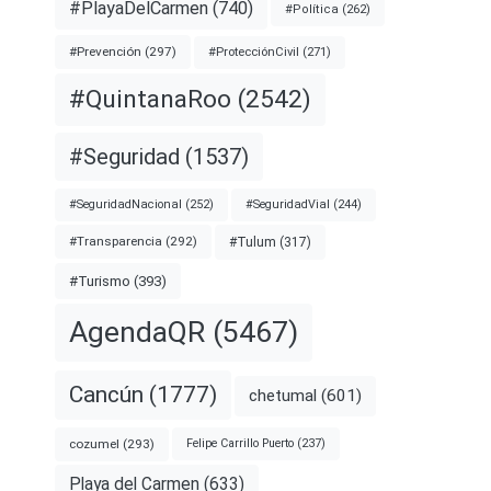
#PlayaDelCarmen
(740)
#Política
(262)
#Prevención
(297)
#ProtecciónCivil
(271)
#QuintanaRoo
(2542)
#Seguridad
(1537)
#SeguridadNacional
(252)
#SeguridadVial
(244)
#Transparencia
(292)
#Tulum
(317)
#Turismo
(393)
AgendaQR
(5467)
Cancún
(1777)
chetumal
(601)
cozumel
(293)
Felipe Carrillo Puerto
(237)
Playa del Carmen
(633)