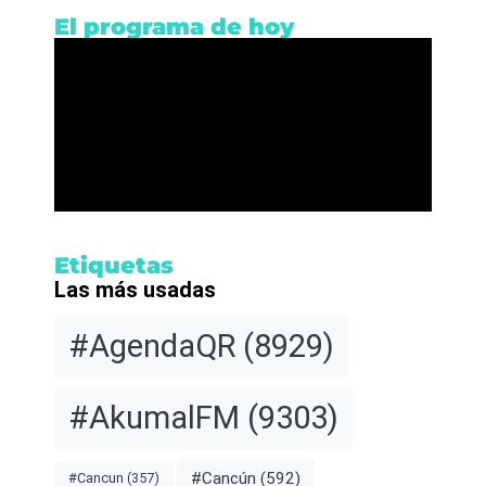
El programa de hoy
Etiquetas
Las más usadas
#AgendaQR
(8929)
#AkumalFM
(9303)
#Cancún
(592)
#Cancun
(357)