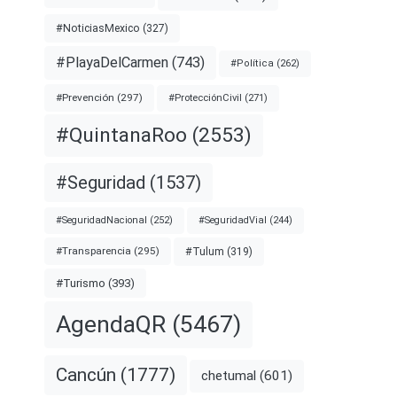
#NoticiasMexico
(327)
#PlayaDelCarmen
(743)
#Política
(262)
#Prevención
(297)
#ProtecciónCivil
(271)
#QuintanaRoo
(2553)
#Seguridad
(1537)
#SeguridadNacional
(252)
#SeguridadVial
(244)
#Transparencia
(295)
#Tulum
(319)
#Turismo
(393)
AgendaQR
(5467)
Cancún
(1777)
chetumal
(601)