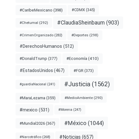
#CDMX
(345)
#CaribeMexicano
(398)
#ClaudiaSheinbaum
(903)
#Chetumal
(292)
#Deportes
(298)
#CrimenOrganizado
(282)
#DerechosHumanos
(512)
#Economía
(410)
#DonaldTrump
(377)
#EstadosUnidos
(467)
#FGR
(373)
#Justicia
(1562)
#guardiaNacional
(241)
#MaraLezama
(359)
#MedioAmbiente
(290)
#mexico
(531)
#Morena
(247)
#México
(1044)
#Mundial2026
(367)
#Noticias
(657)
#Narcotráfico
(268)