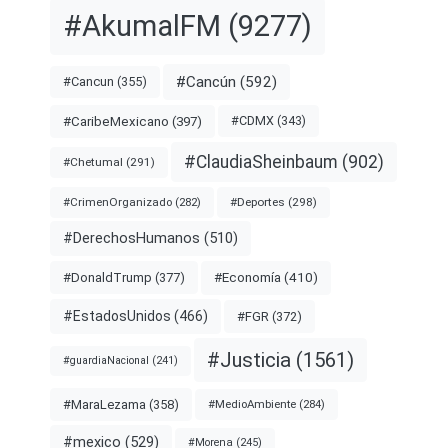
#AkumalFM
(9277)
#Cancún
(592)
#Cancun
(355)
#CDMX
(343)
#CaribeMexicano
(397)
#ClaudiaSheinbaum
(902)
#Chetumal
(291)
#Deportes
(298)
#CrimenOrganizado
(282)
#DerechosHumanos
(510)
#Economía
(410)
#DonaldTrump
(377)
#EstadosUnidos
(466)
#FGR
(372)
#Justicia
(1561)
#guardiaNacional
(241)
#MaraLezama
(358)
#MedioAmbiente
(284)
#mexico
(529)
#Morena
(245)