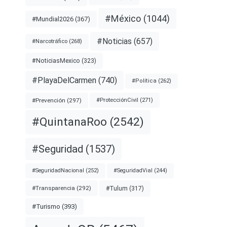
#México
(1044)
#Mundial2026
(367)
#Noticias
(657)
#Narcotráfico
(268)
#NoticiasMexico
(323)
#PlayaDelCarmen
(740)
#Política
(262)
#Prevención
(297)
#ProtecciónCivil
(271)
#QuintanaRoo
(2542)
#Seguridad
(1537)
#SeguridadNacional
(252)
#SeguridadVial
(244)
#Transparencia
(292)
#Tulum
(317)
#Turismo
(393)