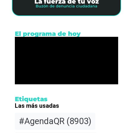
La fuerza de tu voz
Buzón de denuncia ciudadana
El programa de hoy
Etiquetas
Las más usadas
#AgendaQR
(8903)