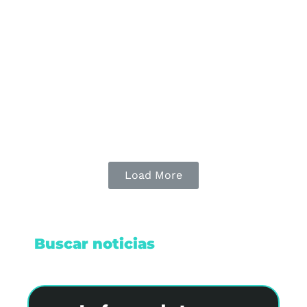
La venta de comida chatarra sigue activa cerca
de escuelas en Cancún, representando un serio
riesgo para la salud de los estudiantes a pesar
de las regulaciones existentes.
Leer nota
Load More
Buscar noticias