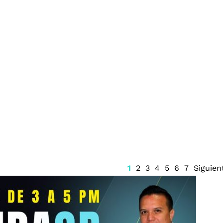
da de Ingemar
Juzgado emite suspensión
ontrabando de
del Sistema Anticorrupción
Quintana Roo y frena
renovación del CPC
1
2
3
4
5
6
7
Siguien