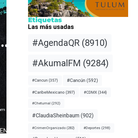
Etiquetas
Las más usadas
#AgendaQR
(8910)
#AkumalFM
(9284)
#Cancún
(592)
#Cancun
(357)
#CDMX
(344)
#CaribeMexicano
(397)
#Chetumal
(292)
#ClaudiaSheinbaum
(902)
#Deportes
(298)
#CrimenOrganizado
(282)