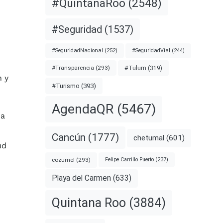
#QuintanaRoo
(2548)
#Seguridad
(1537)
#SeguridadNacional
(252)
#SeguridadVial
(244)
#Transparencia
(293)
#Tulum
(319)
n y
#Turismo
(393)
AgendaQR
(5467)
 a
Cancún
(1777)
chetumal
(601)
ud
cozumel
(293)
Felipe Carrillo Puerto
(237)
Playa del Carmen
(633)
Quintana Roo
(3884)