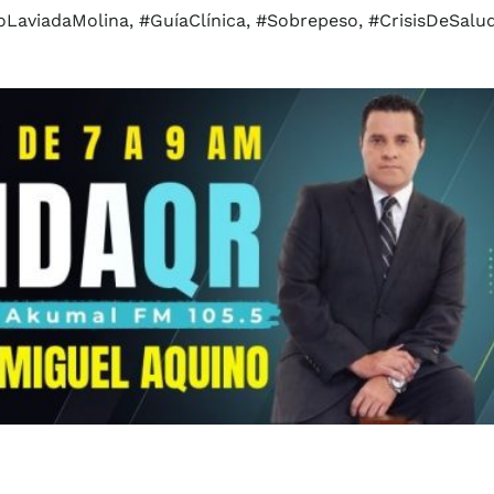
LaviadaMolina, #GuíaClínica, #Sobrepeso, #CrisisDeSalud