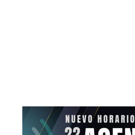
Lanzan tarjeta de
Cae apodera
descuentos Somos Tulum
por red de c
para reactivar la economía
combustible
local