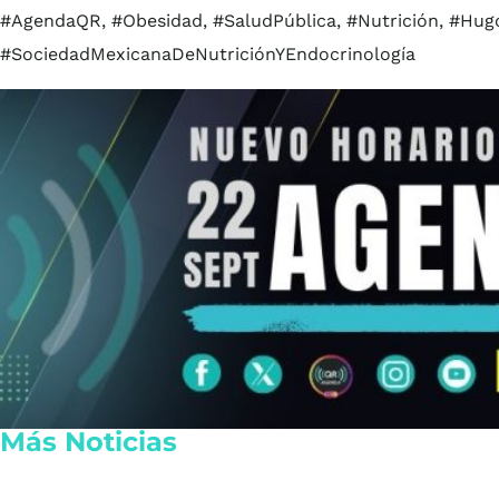
#AgendaQR, #Obesidad, #SaludPública, #Nutrición, #Hugo
#SociedadMexicanaDeNutriciónYEndocrinología
Más Noticias