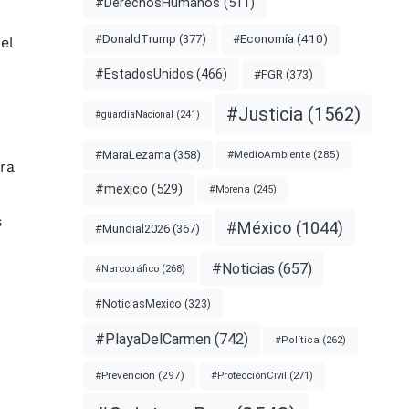
#DerechosHumanos
(511)
#Economía
(410)
#DonaldTrump
(377)
el
#EstadosUnidos
(466)
#FGR
(373)
#Justicia
(1562)
#guardiaNacional
(241)
#MaraLezama
(358)
#MedioAmbiente
(285)
ara
#mexico
(529)
#Morena
(245)
s
#México
(1044)
#Mundial2026
(367)
#Noticias
(657)
#Narcotráfico
(268)
#NoticiasMexico
(323)
#PlayaDelCarmen
(742)
#Política
(262)
#Prevención
(297)
#ProtecciónCivil
(271)