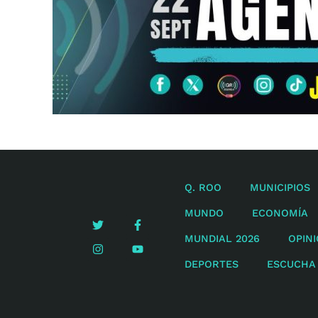
Q. ROO
MUNICIPIOS
MUNDO
ECONOMÍA
MUNDIAL 2026
OPIN
DEPORTES
ESCUCHA