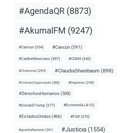
#AgendaQR
(8873)
#AkumalFM
(9247)
#Cancún
(591)
#Cancun
(354)
#CDMX
(342)
#CaribeMexicano
(397)
#ClaudiaSheinbaum
(898)
#Chetumal
(289)
#Deportes
(298)
#CrimenOrganizado
(282)
#DerechosHumanos
(508)
#Economía
(410)
#DonaldTrump
(377)
#EstadosUnidos
(466)
#FGR
(370)
#Justicia
(1554)
#guardiaNacional
(241)