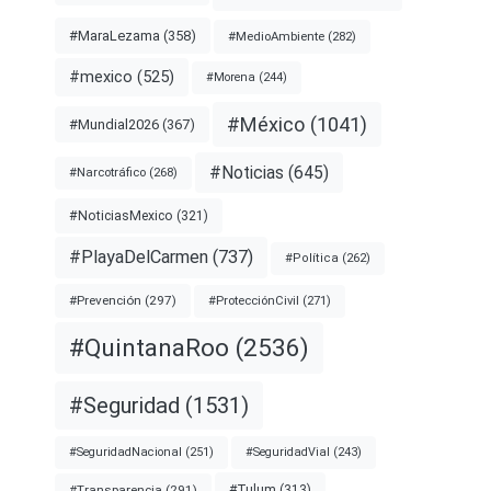
#MaraLezama
(358)
#MedioAmbiente
(282)
#mexico
(525)
#Morena
(244)
#México
(1041)
#Mundial2026
(367)
#Noticias
(645)
#Narcotráfico
(268)
#NoticiasMexico
(321)
#PlayaDelCarmen
(737)
#Política
(262)
#Prevención
(297)
#ProtecciónCivil
(271)
#QuintanaRoo
(2536)
#Seguridad
(1531)
#SeguridadNacional
(251)
#SeguridadVial
(243)
#Transparencia
(291)
#Tulum
(313)