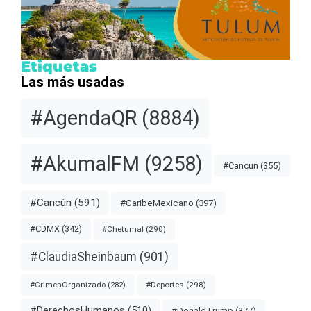
Etiquetas
Las más usadas
#AgendaQR
(8884)
#AkumalFM
(9258)
#Cancun
(355)
#Cancún
(591)
#CaribeMexicano
(397)
#CDMX
(342)
#Chetumal
(290)
#ClaudiaSheinbaum
(901)
#Deportes
(298)
#CrimenOrganizado
(282)
#DerechosHumanos
(510)
#DonaldTrump
(377)