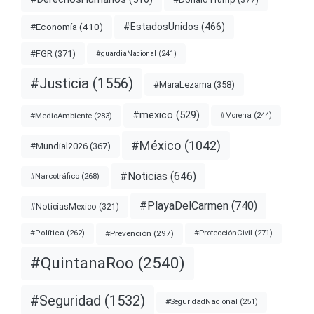
#EstadosUnidos
(466)
#Economía
(410)
#FGR
(371)
#guardiaNacional
(241)
#Justicia
(1556)
#MaraLezama
(358)
#mexico
(529)
#MedioAmbiente
(283)
#Morena
(244)
#México
(1042)
#Mundial2026
(367)
#Noticias
(646)
#Narcotráfico
(268)
#PlayaDelCarmen
(740)
#NoticiasMexico
(321)
#Prevención
(297)
#ProtecciónCivil
(271)
#Política
(262)
#QuintanaRoo
(2540)
#Seguridad
(1532)
#SeguridadNacional
(251)