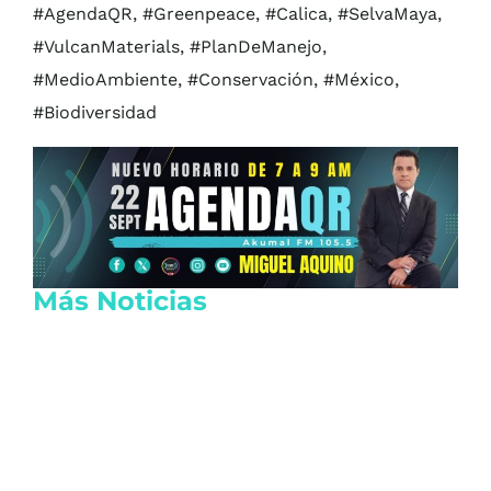
#AgendaQR, #Greenpeace, #Calica, #SelvaMaya,
#VulcanMaterials, #PlanDeManejo,
#MedioAmbiente, #Conservación, #México,
#Biodiversidad
Más Noticias