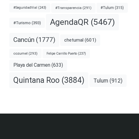
#Transparencia
(291)
#Tulum
(315)
#SeguridadVial
(243)
AgendaQR
(5467)
#Turismo
(393)
Cancún
(1777)
chetumal
(601)
cozumel
(293)
Felipe Carrillo Puerto
(237)
Playa del Carmen
(633)
Quintana Roo
(3884)
Tulum
(912)