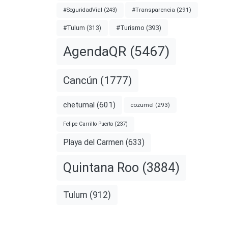
#Transparencia
(291)
#SeguridadVial
(243)
#Turismo
(393)
#Tulum
(313)
AgendaQR
(5467)
ntarios
Cancún
(1777)
chetumal
(601)
cozumel
(293)
Felipe Carrillo Puerto
(237)
evista
e la
Playa del Carmen
(633)
Quintana Roo
(3884)
nota
Tulum
(912)