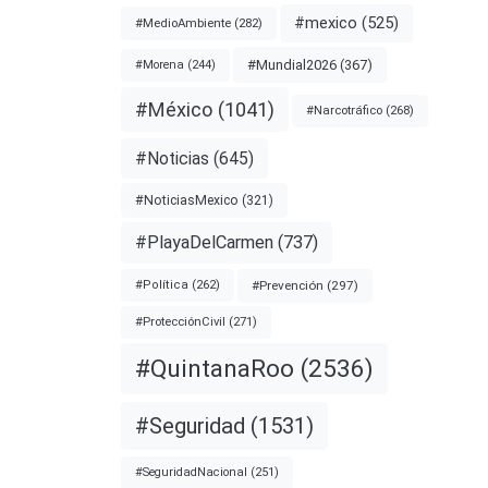
#mexico
(525)
#MedioAmbiente
(282)
o
#Mundial2026
(367)
#Morena
(244)
la
#México
(1041)
#Narcotráfico
(268)
ón en
y
#Noticias
(645)
#NoticiasMexico
(321)
nota
#PlayaDelCarmen
(737)
#Prevención
(297)
#Política
(262)
ENMUJER
#ProtecciónCivil
(271)
#QuintanaRoo
(2536)
CÁNCER
#Seguridad
(1531)
#VPH
#SeguridadNacional
(251)