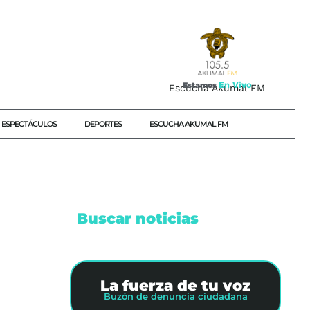
E
n
V
i
v
o
Estamos
Escucha Akumal FM
ESPECTÁCULOS
DEPORTES
ESCUCHA AKUMAL FM
Buscar noticias
La fuerza de tu voz
A
Buzón de denuncia ciudadana