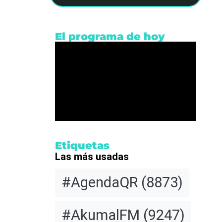
El programa de hoy
Etiquetas
Las más usadas
donó a
#AgendaQR
(8873)
R, con
#AkumalFM
(9247)
nota