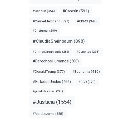
#Cancún
(591)
#Cancun
(354)
#CDMX
(342)
#CaribeMexicano
(397)
#Chetumal
(289)
#ClaudiaSheinbaum
(898)
#Deportes
(298)
#CrimenOrganizado
(282)
#DerechosHumanos
(508)
#Economía
(410)
#DonaldTrump
(377)
#EstadosUnidos
(466)
#FGR
(370)
#guardiaNacional
(241)
#Justicia
(1554)
#MaraLezama
(358)