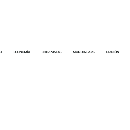
O
ECONOMÍA
ENTREVISTAS
MUNDIAL 2026
OPINIÓN
#AGENDAQR
#AKUMALFM
#COMUNICACION
#JAVIERVITE
#LOCUTORESENQUINTANAROO
#MEXICO
#MIGUELAQUINO
#PERIODISMO
#PREMIONACIONALDELOCUCION
#RADIOMEXICAN