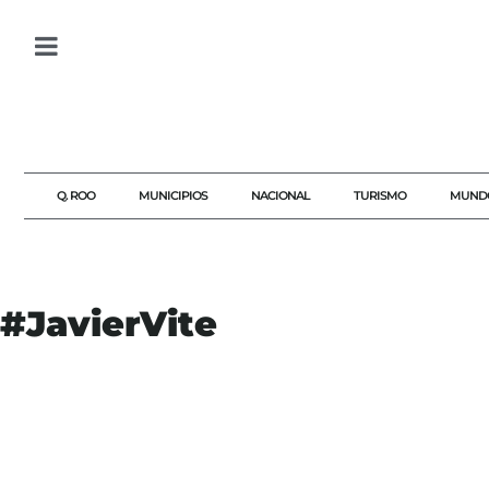
Q. ROO
MUNICIPIOS
NACIONAL
TURISMO
MUND
#JavierVite
#AGENDAQR
#AKUMALFM
#CONGRESOQUINTANAROO
#DESIGUALDADSOCIAL
#EDUARDOGALAVIZIBARRA
#GASTOCORRIENTE
#JAVIERVITE
#OBSERVATORIOLEGISLATIVO
#QUINTANAROO