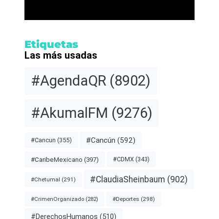
Etiquetas
Las más usadas
#AgendaQR
(8902)
#AkumalFM
(9276)
#Cancún
(592)
#Cancun
(355)
#CDMX
(343)
#CaribeMexicano
(397)
#ClaudiaSheinbaum
(902)
#Chetumal
(291)
#Deportes
(298)
#CrimenOrganizado
(282)
#DerechosHumanos
(510)