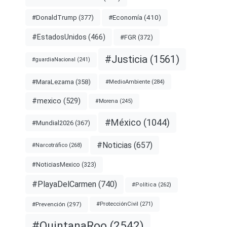
#Economía
(410)
#DonaldTrump
(377)
#EstadosUnidos
(466)
#FGR
(372)
#Justicia
(1561)
#guardiaNacional
(241)
#MaraLezama
(358)
#MedioAmbiente
(284)
#mexico
(529)
#Morena
(245)
#México
(1044)
#Mundial2026
(367)
#Noticias
(657)
#Narcotráfico
(268)
#NoticiasMexico
(323)
#PlayaDelCarmen
(740)
#Política
(262)
#Prevención
(297)
#ProtecciónCivil
(271)
#QuintanaRoo
(2542)