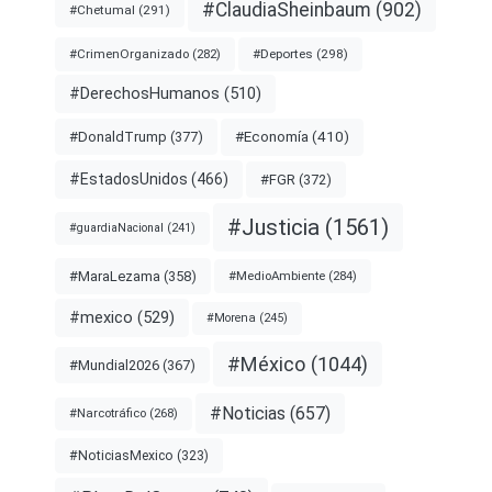
#ClaudiaSheinbaum
(902)
#Chetumal
(291)
#Deportes
(298)
#CrimenOrganizado
(282)
#DerechosHumanos
(510)
#Economía
(410)
#DonaldTrump
(377)
#EstadosUnidos
(466)
#FGR
(372)
#Justicia
(1561)
#guardiaNacional
(241)
#MaraLezama
(358)
#MedioAmbiente
(284)
#mexico
(529)
#Morena
(245)
#México
(1044)
#Mundial2026
(367)
#Noticias
(657)
#Narcotráfico
(268)
#NoticiasMexico
(323)