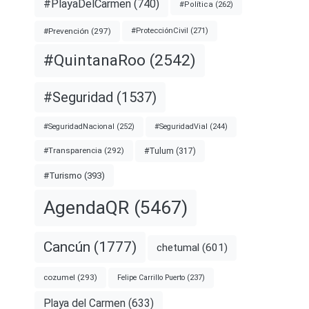
#PlayaDelCarmen
(740)
#Política
(262)
#Prevención
(297)
#ProtecciónCivil
(271)
#QuintanaRoo
(2542)
#Seguridad
(1537)
#SeguridadNacional
(252)
#SeguridadVial
(244)
#Transparencia
(292)
#Tulum
(317)
#Turismo
(393)
AgendaQR
(5467)
Cancún
(1777)
chetumal
(601)
cozumel
(293)
Felipe Carrillo Puerto
(237)
Playa del Carmen
(633)