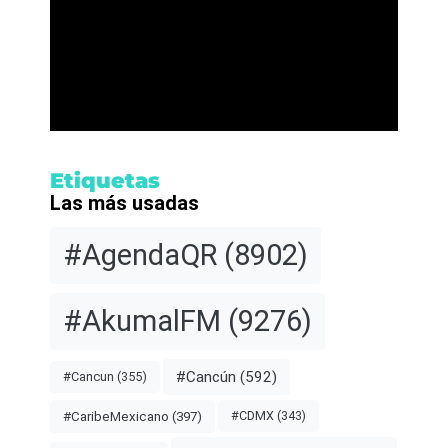
Etiquetas
Las más usadas
#AgendaQR
(8902)
#AkumalFM
(9276)
#Cancún
(592)
#Cancun
(355)
#CDMX
(343)
#CaribeMexicano
(397)