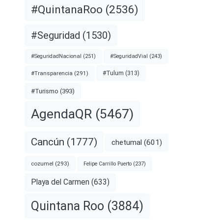
#QuintanaRoo
(2536)
#Seguridad
(1530)
#SeguridadNacional
(251)
#SeguridadVial
(243)
#Transparencia
(291)
#Tulum
(313)
#Turismo
(393)
AgendaQR
(5467)
Cancún
(1777)
chetumal
(601)
cozumel
(293)
Felipe Carrillo Puerto
(237)
Playa del Carmen
(633)
Quintana Roo
(3884)