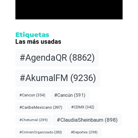
Etiquetas
Las más usadas
#AgendaQR
(8862)
#AkumalFM
(9236)
#Cancún
(591)
#Cancun
(354)
#CDMX
(342)
#CaribeMexicano
(397)
#ClaudiaSheinbaum
(898)
#Chetumal
(289)
#Deportes
(298)
#CrimenOrganizado
(282)