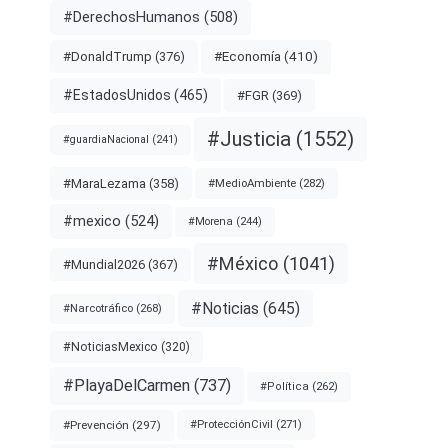
#DerechosHumanos
(508)
#Economía
(410)
#DonaldTrump
(376)
#EstadosUnidos
(465)
#FGR
(369)
#Justicia
(1552)
#guardiaNacional
(241)
#MaraLezama
(358)
#MedioAmbiente
(282)
#mexico
(524)
#Morena
(244)
#México
(1041)
#Mundial2026
(367)
#Noticias
(645)
#Narcotráfico
(268)
#NoticiasMexico
(320)
#PlayaDelCarmen
(737)
#Política
(262)
#Prevención
(297)
#ProtecciónCivil
(271)