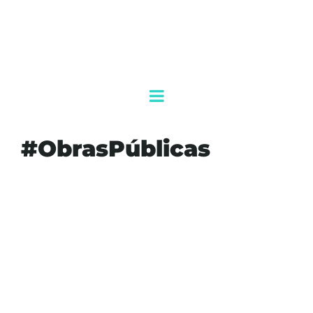
#ObrasPúblicas
#AGENDAQR
#AKUMALFM
#FELIPECARRILLOPUERTO
#INFRAESTRUCTURAVIAL
#MARALEZAMA
#NUEVOACUERDO
#OBRASPÚBLICAS
#QUINTANAROO
#SEOP
#ZONAMAYA