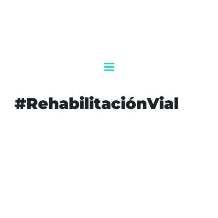
#RehabilitaciónVial
#AGENDAQR
#AKUMALFM
#BENITOJUÁREZ
#CANCÚN
#MOVILIDADCANCÚN
#OBRASPÚBLICAS
#REENCARPETAMIENTOENAVENIDAKABAH
#REHABILITACIÓNVIAL
#TRÁFICO
#VIALIDAD