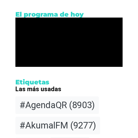
El programa de hoy
Etiquetas
Las más usadas
#AgendaQR
(8903)
#AkumalFM
(9277)