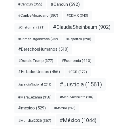
#Cancún
(592)
#Cancun
(355)
#CDMX
(343)
#CaribeMexicano
(397)
#ClaudiaSheinbaum
(902)
#Chetumal
(291)
#Deportes
(298)
#CrimenOrganizado
(282)
#DerechosHumanos
(510)
#Economía
(410)
#DonaldTrump
(377)
#EstadosUnidos
(466)
#FGR
(372)
#Justicia
(1561)
#guardiaNacional
(241)
#MaraLezama
(358)
#MedioAmbiente
(284)
#mexico
(529)
#Morena
(245)
#México
(1044)
#Mundial2026
(367)