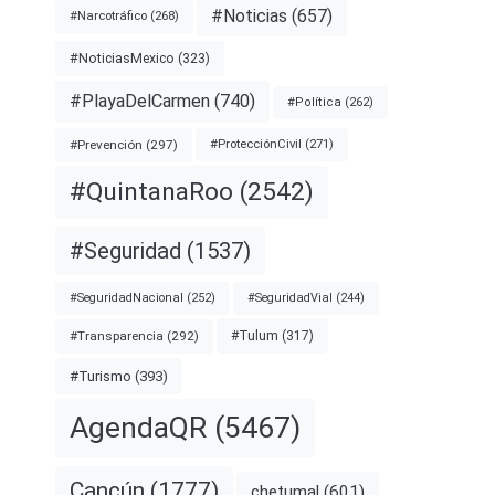
#Noticias
(657)
#Narcotráfico
(268)
#NoticiasMexico
(323)
#PlayaDelCarmen
(740)
#Política
(262)
#Prevención
(297)
#ProtecciónCivil
(271)
#QuintanaRoo
(2542)
#Seguridad
(1537)
#SeguridadNacional
(252)
#SeguridadVial
(244)
#Transparencia
(292)
#Tulum
(317)
#Turismo
(393)
AgendaQR
(5467)
Cancún
(1777)
chetumal
(601)