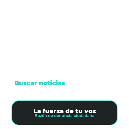
Cierres viales en Cancún por obras
Este miércoles 14 de mayo, Cancún tendrá
cierres viales por trabajos de repavimentación y
construcción del Puente Nichupté.
Leer nota
Buscar noticias
La fuerza de tu voz
Buzón de denuncia ciudadana