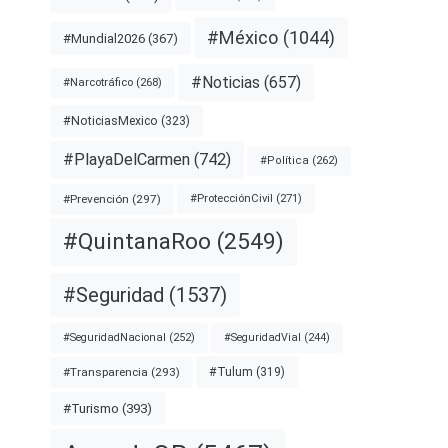
#México
(1044)
#Mundial2026
(367)
#Noticias
(657)
#Narcotráfico
(268)
#NoticiasMexico
(323)
#PlayaDelCarmen
(742)
#Política
(262)
#Prevención
(297)
#ProtecciónCivil
(271)
#QuintanaRoo
(2549)
#Seguridad
(1537)
#SeguridadNacional
(252)
#SeguridadVial
(244)
#Transparencia
(293)
#Tulum
(319)
#Turismo
(393)