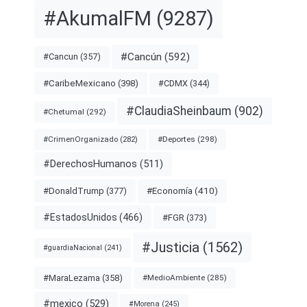
#AkumalFM
(9287)
#Cancún
(592)
#Cancun
(357)
#CDMX
(344)
#CaribeMexicano
(398)
#ClaudiaSheinbaum
(902)
#Chetumal
(292)
#Deportes
(298)
#CrimenOrganizado
(282)
#DerechosHumanos
(511)
#Economía
(410)
#DonaldTrump
(377)
#EstadosUnidos
(466)
#FGR
(373)
#Justicia
(1562)
#guardiaNacional
(241)
#MaraLezama
(358)
#MedioAmbiente
(285)
#mexico
(529)
#Morena
(245)