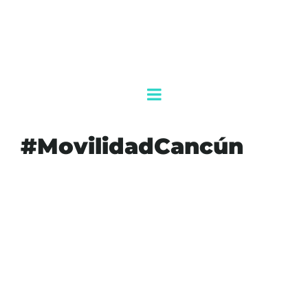
#MovilidadCancún
#AGENDAQR
#AKUMALFM
#AYUNTAMIENTOBJ
#BLVDCOLOSIO
#CANCÚN
#MOVILIDADCANCÚN
#NOTICIASCANCÚN
#SEGURIDADVIAL
#SICT
#TRÁNSITO