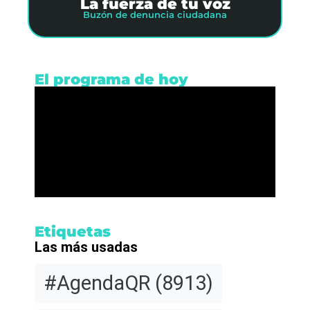
La fuerza de tu voz
Buzón de denuncia ciudadana
El programa de hoy
Etiquetas
Las más usadas
#AgendaQR
(8913)