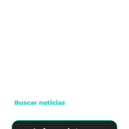
Así estarán los cierres viales en
Cancún este viernes
Descubre el estado actual de las calles de
Cancún. Aprende a navegar por los cierres viales.
Encuentra rutas alternas y evita contratiempos
en tu camino.
Leer nota
Buscar noticias