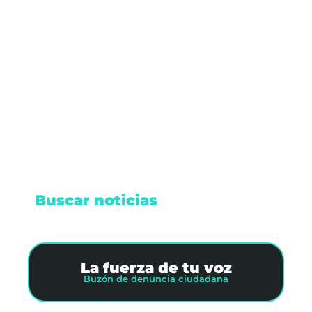
La gobernadora Mara Lezama presentó el
Sistema MOBI, el cual busca transformar el
transporte en Quintana Roo con unidades
dignas, pago digital y el fin de la policía de
Tránsito corrupta.
Leer nota
Buscar noticias
La fuerza de tu voz
Buzón de denuncia ciudadana