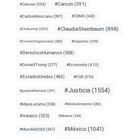
#Cancún
(591)
#Cancun
(354)
#CDMX
(342)
#CaribeMexicano
(397)
#ClaudiaSheinbaum
(898)
#Chetumal
(289)
#Deportes
(298)
#CrimenOrganizado
(282)
#DerechosHumanos
(508)
#Economía
(410)
#DonaldTrump
(377)
#EstadosUnidos
(466)
#FGR
(370)
#Justicia
(1554)
#guardiaNacional
(241)
#MaraLezama
(358)
#MedioAmbiente
(282)
#mexico
(525)
#Morena
(244)
#México
(1041)
#Mundial2026
(367)