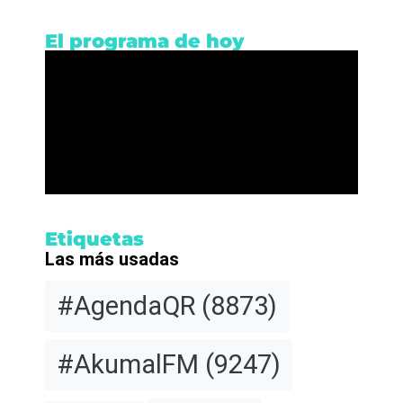
El programa de hoy
Etiquetas
Las más usadas
#AgendaQR
(8873)
#AkumalFM
(9247)