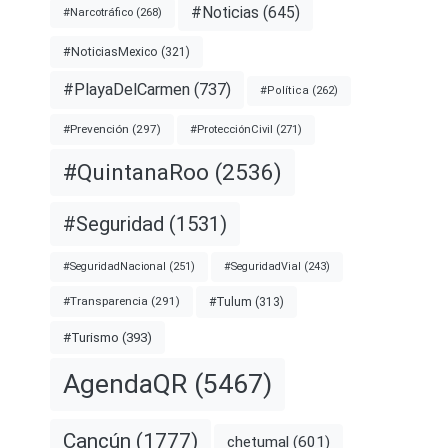
#Noticias
(645)
#Narcotráfico
(268)
#NoticiasMexico
(321)
#PlayaDelCarmen
(737)
#Política
(262)
#Prevención
(297)
#ProtecciónCivil
(271)
#QuintanaRoo
(2536)
#Seguridad
(1531)
#SeguridadNacional
(251)
#SeguridadVial
(243)
#Transparencia
(291)
#Tulum
(313)
#Turismo
(393)
AgendaQR
(5467)
Cancún
(1777)
chetumal
(601)