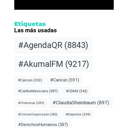
Etiquetas
Las más usadas
#AgendaQR
(8843)
#AkumalFM
(9217)
#Cancún
(591)
#Cancun
(353)
#CDMX
(342)
#CaribeMexicano
(397)
#ClaudiaSheinbaum
(897)
#Chetumal
(289)
#Deportes
(298)
#CrimenOrganizado
(282)
#DerechosHumanos
(507)