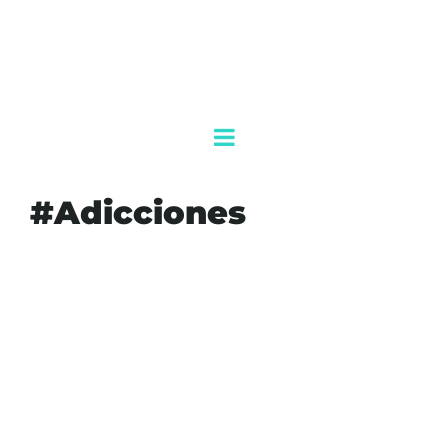
#Adicciones
#ADICCIONES
#AGENDAQR
#AKUMALFM
#DRP
#ENTRETENIMIENTO.
#FRIENDS
#JUSTICIA
#KETAMINA
#LOSÁNGELES
#MATTHEWPERRY
#PRISIÓN
#SALVADORPLASENCIA
#SENTENCIA
#SOBREDOSIS