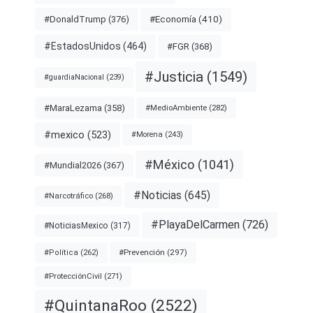
#Economía
(410)
#DonaldTrump
(376)
#EstadosUnidos
(464)
#FGR
(368)
#Justicia
(1549)
#guardiaNacional
(239)
#MaraLezama
(358)
#MedioAmbiente
(282)
#mexico
(523)
#Morena
(243)
#México
(1041)
#Mundial2026
(367)
#Noticias
(645)
#Narcotráfico
(268)
#PlayaDelCarmen
(726)
#NoticiasMexico
(317)
#Prevención
(297)
#Política
(262)
#ProtecciónCivil
(271)
#QuintanaRoo
(2522)