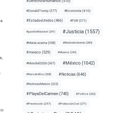
#DerechosHumanos
(510)
#Economía
(410)
#DonaldTrump
(377)
ra
#EstadosUnidos
(466)
#FGR
(371)
#Justicia
(1557)
#guardiaNacional
(241)
#MaraLezama
(358)
#MedioAmbiente
(283)
#mexico
(529)
#Morena
(245)
e,
#México
(1042)
#Mundial2026
(367)
a
#Noticias
(646)
#Narcotráfico
(268)
#NoticiasMexico
(323)
#PlayaDelCarmen
(740)
#Política
(262)
o
#Prevención
(297)
#ProtecciónCivil
(271)
co