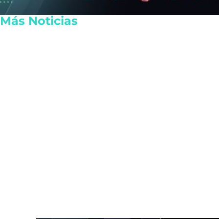
Más Noticias
Autoridades intensifican los
Consternaci
retenes de motocicletas en
asesinato d
Cancún para sancionar
82 años en P
irregularidades
pesos