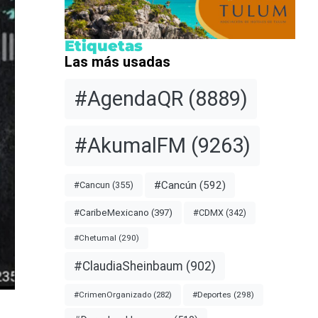
Etiquetas
Las más usadas
#AgendaQR
(8889)
#AkumalFM
(9263)
#Cancún
(592)
#Cancun
(355)
#CDMX
(342)
#CaribeMexicano
(397)
#Chetumal
(290)
#ClaudiaSheinbaum
(902)
#Deportes
(298)
#CrimenOrganizado
(282)