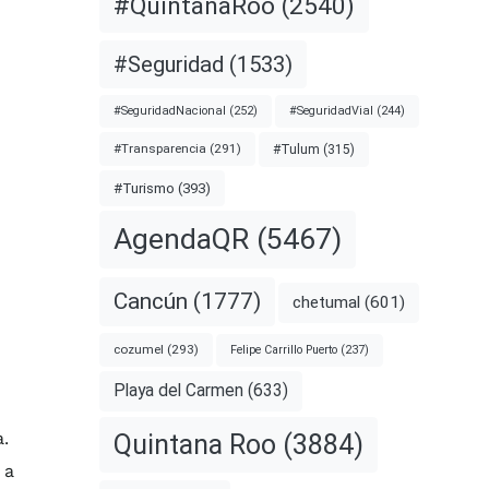
#QuintanaRoo
(2540)
#Seguridad
(1533)
#SeguridadNacional
(252)
#SeguridadVial
(244)
#Transparencia
(291)
#Tulum
(315)
#Turismo
(393)
AgendaQR
(5467)
Cancún
(1777)
chetumal
(601)
cozumel
(293)
Felipe Carrillo Puerto
(237)
Playa del Carmen
(633)
a.
Quintana Roo
(3884)
 a