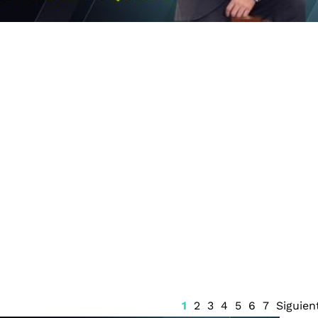
ón por
Salinas Pliego hace
e vendedora de
invitación a Luis Cárdenas
uebla, por 90
tras su salida de MVS
1
2
3
4
5
6
7
Siguien