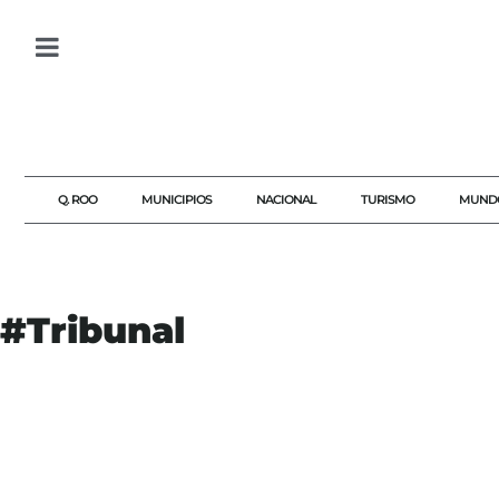
Q. ROO
MUNICIPIOS
NACIONAL
TURISMO
MUND
#Tribunal
#AGENDAQR
#AKUMALFM
#CORRUPCION
#DE
#ELECCIONES2027
#EUROPA
#FRANCIA
#INHABILITACION
#JUICIO
#LEPEN
#MESES
#PARIS
#POLITICA
#QUINCE
#TRIBUNAL