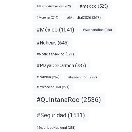
para
#mexico
(525)
#MedioAmbiente
(282)
#Mundial2026
(367)
#Morena
(244)
hijo
#México
(1041)
#Narcotráfico
(268)
lares
#Noticias
(645)
#NoticiasMexico
(321)
nota
#PlayaDelCarmen
(737)
#Prevención
(297)
#Política
(262)
OS
#ProtecciónCivil
(271)
#QuintanaRoo
(2536)
ENTYLER
#Seguridad
(1531)
#SeguridadNacional
(251)