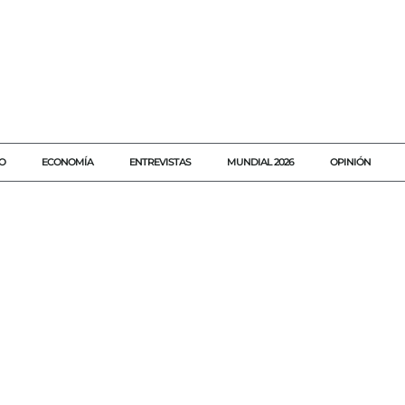
O
ECONOMÍA
ENTREVISTAS
MUNDIAL 2026
OPINIÓN
#AGENDAQR
#AKUMALFM
#COLORADO
#DEMANDA
#DE
#ELCHO
#EU
#EXTRADICIÓN
#FLORENCE
#JOAQUÍNGUZ
#JUSTICIA
#NARCOTRÁFICO
#PRISIÓN
#SINALOA
#TRIBU