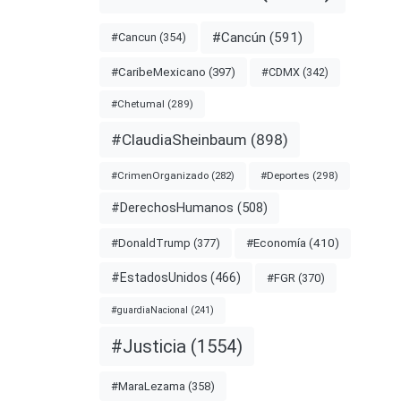
nota
#Cancún
(591)
#Cancun
(354)
#CDMX
(342)
#CaribeMexicano
(397)
#Chetumal
(289)
EICOMISO
#ClaudiaSheinbaum
(898)
CKREINER
#Deportes
(298)
#CrimenOrganizado
(282)
#DerechosHumanos
(508)
#Economía
(410)
#DonaldTrump
(377)
#EstadosUnidos
(466)
#FGR
(370)
#guardiaNacional
(241)
#Justicia
(1554)
#MaraLezama
(358)