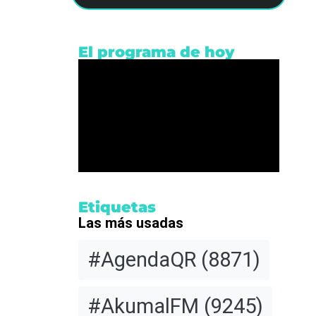
El programa de hoy
rios
El
Etiquetas
s
Las más usadas
#AgendaQR
(8871)
n
nse
#AkumalFM
(9245)