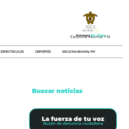
E
n
V
i
v
o
Estamos
Escucha Akumal FM
ESPECTÁCULOS
DEPORTES
ESCUCHA AKUMAL FM
Buscar noticias
SECHA
MÁN
La fuerza de tu voz
NAL
Buzón de denuncia ciudadana