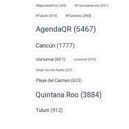
#Transparencia
(291)
#SeguridadVial
(243)
#Turismo
(393)
#Tulum
(313)
AgendaQR
(5467)
ntarios
Cancún
(1777)
ceso
chetumal
(601)
cozumel
(293)
Felipe Carrillo Puerto
(237)
uz
Playa del Carmen
(633)
Quintana Roo
(3884)
nota
Tulum
(912)