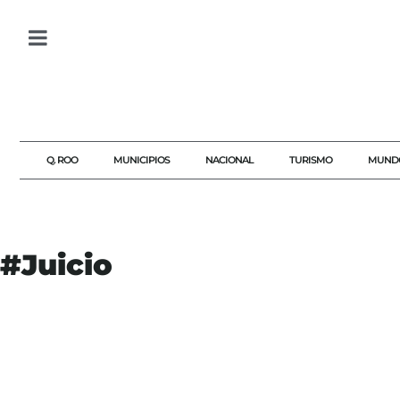
Q. ROO
MUNICIPIOS
NACIONAL
TURISMO
MUND
#Juicio
#AGENDAQR
#AKUMALFM
#AUDIENCIA
#CORTE
#DE
#EEUU
#JUICIO
#JUSTICIA
#LOSCHAPITOS
#MÉRIDA
#NARCOTRÁFICO
#NUEVAYORK
#POSPONEN
#SEGURIDAD
#SINALOA