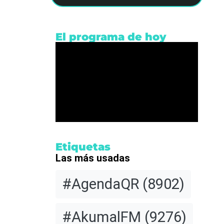
El programa de hoy
ción
Etiquetas
Las más usadas
#AgendaQR
(8902)
berá
s
#AkumalFM
(9276)