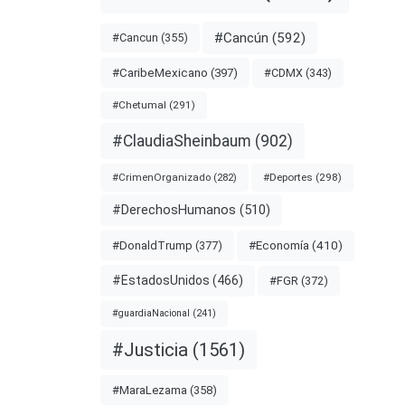
nota
#Cancún
(592)
#Cancun
(355)
#CDMX
(343)
#CaribeMexicano
(397)
NAL
#Chetumal
(291)
#ClaudiaSheinbaum
(902)
#Deportes
(298)
#CrimenOrganizado
(282)
#DerechosHumanos
(510)
#Economía
(410)
#DonaldTrump
(377)
#EstadosUnidos
(466)
#FGR
(372)
#guardiaNacional
(241)
#Justicia
(1561)
#MaraLezama
(358)