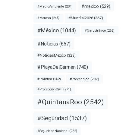
#mexico
(529)
#MedioAmbiente
(284)
 1996
#Mundial2026
(367)
#Morena
(245)
 el
#México
(1044)
#Narcotráfico
(268)
#Noticias
(657)
nota
#NoticiasMexico
(323)
#PlayaDelCarmen
(740)
IDANEWS
#Prevención
(297)
#Política
(262)
#ProtecciónCivil
(271)
#USA
#QuintanaRoo
(2542)
#Seguridad
(1537)
#SeguridadNacional
(252)