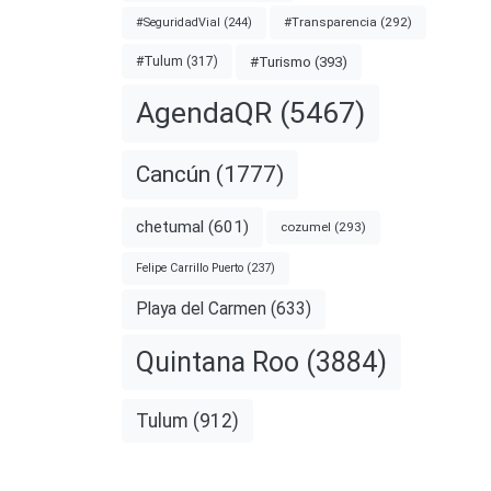
#Transparencia
(292)
#SeguridadVial
(244)
#Turismo
(393)
#Tulum
(317)
AgendaQR
(5467)
Cancún
(1777)
bajo
chetumal
(601)
cozumel
(293)
ucir
Felipe Carrillo Puerto
(237)
 los
Playa del Carmen
(633)
Quintana Roo
(3884)
nota
Tulum
(912)
A