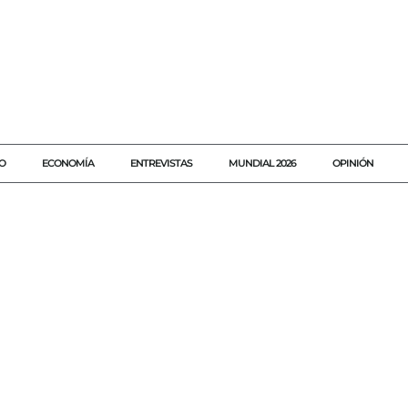
O
ECONOMÍA
ENTREVISTAS
MUNDIAL 2026
OPINIÓN
#AGENDAQR
#AKUMALFM
#CORRUPCION
#DE
#ELECCIO
#EUROPA
#FRANCIA
#INHABILITACION
#JUICIO
#LEPEN
#MESES
#PARIS
#POLITICA
#QUINCE
#TRIBUNAL