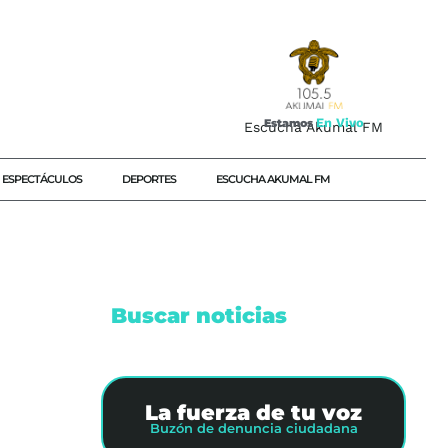
E
n
V
i
v
o
Estamos
Escucha Akumal FM
ESPECTÁCULOS
DEPORTES
ESCUCHA AKUMAL FM
Buscar noticias
NES2027
La fuerza de tu voz
Buzón de denuncia ciudadana